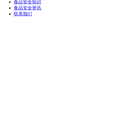
食品安全知识
食品安全资讯
联系我们