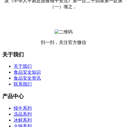
及《中华人平易近国食物平安法》第一百二十四条第一款第
（一）项之，
扫一扫，关注官方微信
关于我们
关于我们
食品安全知识
食品安全资讯
联系我们
产品中心
犊牛系列
冻品系列
冰鲜系列
火锅系列