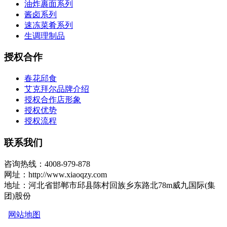
油炸裹面系列
酱卤系列
速冻菜肴系列
生调理制品
授权合作
春花邱食
艾克拜尔品牌介绍
授权合作店形象
授权优势
授权流程
联系我们
咨询热线：4008-979-878
网址：http://www.xiaoqzy.com
地址：河北省邯郸市邱县陈村回族乡东路北78m威九国际(集
团)股份
网站地图