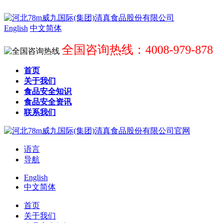
English
中文简体
全国咨询热线：4008-979-878
首页
关于我们
食品安全知识
食品安全资讯
联系我们
语言
导航
English
中文简体
首页
关于我们