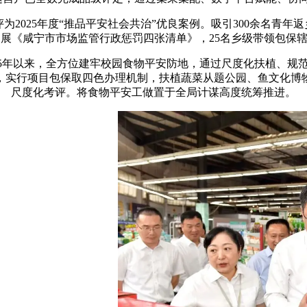
025年度“推品平安社会共治”优良案例。吸引300余名青年返
展《咸宁市市场监管行政惩罚四张清单》，25名乡级带领包保辖区
5年以来，全方位建牢校园食物平安防地，通过尺度化扶植、规
，实行项目包保取四色办理机制，扶植蔬菜从题公园、鱼文化博
尺度化考评。将食物平安工做置于全局计谋高度统筹推进。