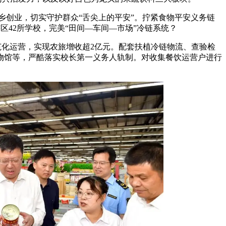
乡创业，切实守护群众“舌尖上的平安”。拧紧食物平安义务链
42所学校，完美“田间—车间—市场”冷链系统？
范化运营，实现农旅增收超2亿元。配套扶植冷链物流、查验检
物馆等，严酷落实校长第一义务人轨制。对收集餐饮运营户进行