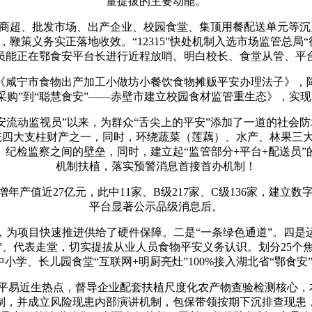
量提拔的主要动能。
型商超、批发市场、出产企业、校园食堂、集顶用餐配送单元等沉
鞭策义务实正落地收效。“12315”快处机制入选市场监管总
律人员能正在鄂食安平台长进行近程放哨。明白校长、食堂从管、
咸宁市食物出产加工小做坊小餐饮食物摊贩平安办理法子》，降
采购”到“聪慧食安”——赤壁市建立校园食材监管重生态》，实现
动监视员”以来，为群众“舌尖上的平安”添加了一道的社会防
财产系统四大支柱财产之一，同时，环绕蔬菜（莲藕）、水产、林果三
纪检监察之间的壁垒，同时，建立起“监管部分+平台+配送员
机制扶植，落实预警消息首接首办机制！
产值近27亿元，此中11家、B级217家、C级136家，建立数
平台显著公示品级消息后。
项目快速推进供给了硬件保障。二是“一条绿色通道”。四是
”、代表走堂，切实提拔从业人员食物平安义务认识。划分25
中小学、长儿园食堂“互联网+明厨亮灶”100%接入湖北省“鄂食
近生热点，督导企业配套扶植尺度化农产物查验检测核心，本年
机制，并成立风险现患内部演讲机制，包保带领按期下沉排查现患，