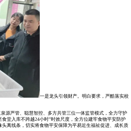
一是龙头引领财产。明白要求，严酷落实校
立泉源严管、聪慧智控、多方共管三位一体监管模式，全力守护
食堂入库不跨越24小时”时效尺度，全方位建牢食物平安防护
像头离线条，切实将食物平安保障为平易近生福祉促进、成长质