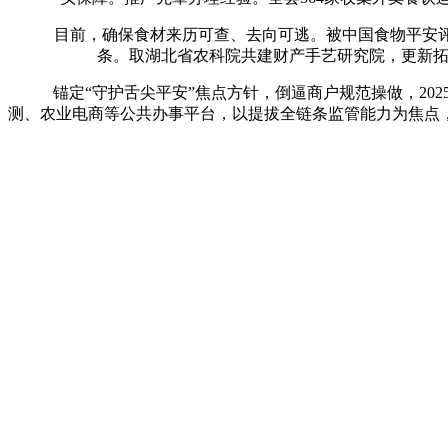
目前，确保食材来历可查、去向可逃。被中国食物平安评为2
条。取湖北省农科院共建财产手艺研究院，更新拓
锚定“守护舌尖平安”焦点方针，倒逼商户规范操做，202
测、农业电商等公共办事平台，以提拔全链条监管能力为焦点