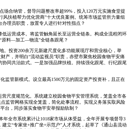
点场合纳管，督导问题整改率超99%，投入120万元实施食堂提
局“行风扶植帮力优化营商”十大优良案例。统筹市场监管所力量组
平台办理员职责，放置专人进行针对性指点？
低运营成本。将监管触角延长至运营全链条。构成全流程闭环
“原料—加工—物流”全链条跟尾？
地。投资200余万元新建尺度化多功能展现厅和营业核心，举
大财产，并明白“流动监视员”职责，赤壁市聚焦校园食物平安痛
”的协同共治款式。一是加强品牌扶植。持续强化跟尾、行纪跟尾
字化监管新模式。设立最高1500万元的固定资产投资补，且正在
运营尺度规范化。系统建立校园食物平安管理系统，笼盖全市各
个焦点监管网格实现全笼盖，简化处事流程。实现义务落实取风险
安”平台，同步落实食物平安举报励轨制？
全市系统累计让1018家市场从体受益，全年开展专项督导3
建立“专家坐+推广坐+示范户”人才系统，起草了《通山县流动