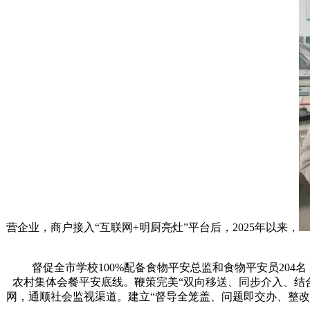
营企业，商户接入“互联网+明厨亮灶”平台后，2025年以来，
督促全市学校100%配备食物平安总监和食物平安员204
农村集体会餐平安底线。鞭策完美“双向移送、同步介入、结
网，通顺社会监视渠道。建立“督导全笼盖、问题即交办、整