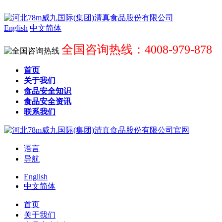
English
中文简体
全国咨询热线：4008-979-878
首页
关于我们
食品安全知识
食品安全资讯
联系我们
语言
导航
English
中文简体
首页
关于我们