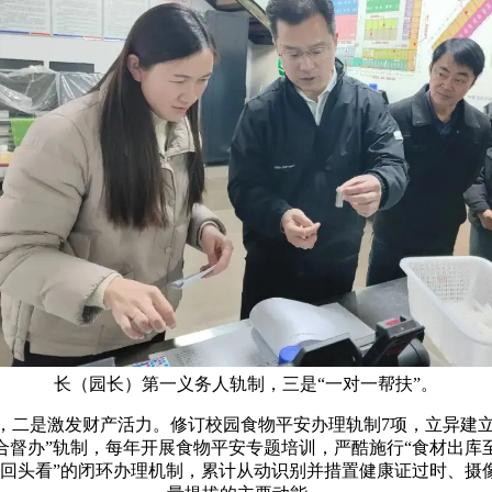
长（园长）第一义务人轨制，三是“一对一帮扶”。
名，二是激发财产活力。修订校园食物平安办理轨制7项，立异建
合督办”轨制，每年开展食物平安专题培训，严酷施行“食材出库至
改回头看”的闭环办理机制，累计从动识别并措置健康证过时、摄