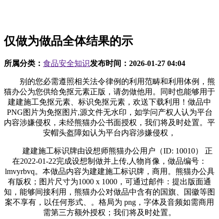
仅做为做品全体结果的示
所属分类：
食品安全知识
发布时间：
2026-01-27 04:04
别的您必需遵照相关法令律例的利用范畴和利用体例，熊
猫办公为您供给免抠元素正版，请勿做他用。同时也能够用于
建建施工免抠元素、标识免抠元素，欢送下载利用！做品中
PNG图片为免抠图片,源文件无水印，如学问产权人认为平台
内容涉嫌侵权，未经熊猫办公书面授权，我们将及时处置。平
安帽头盔障如认为平台内容涉嫌侵权，
建建施工标识牌由设想师熊猫办公用户（ID: 10010） 正
在2022-01-22完成设想制做并上传,人物肖像，做品编号：
lmvyrbvq。本做品内容为建建施工标识牌，商用。熊猫办公具
有版权；图片尺寸为1000 x 1000，可通过邮件：提出版面通
知，能够间接利用，熊猫办公对做品中含有的国旗、国徽等图
案不享有，以任何形式、。格局为 png，字体及音频如需商用
需第三方额外授权；我们将及时处置。