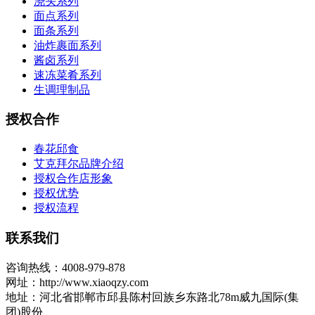
浇头系列
面点系列
面条系列
油炸裹面系列
酱卤系列
速冻菜肴系列
生调理制品
授权合作
春花邱食
艾克拜尔品牌介绍
授权合作店形象
授权优势
授权流程
联系我们
咨询热线：4008-979-878
网址：http://www.xiaoqzy.com
地址：河北省邯郸市邱县陈村回族乡东路北78m威九国际(集
团)股份