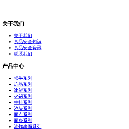
关于我们
关于我们
食品安全知识
食品安全资讯
联系我们
产品中心
犊牛系列
冻品系列
冰鲜系列
火锅系列
牛排系列
浇头系列
面点系列
面条系列
油炸裹面系列