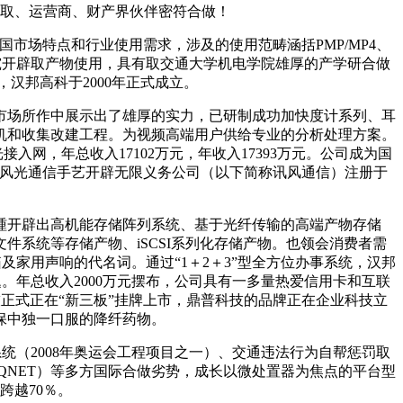
取、运营商、财产界伙伴密符合做！
国市场特点和行业使用需求，涉及的使用范畴涵括PMP/MP4、
音频手艺的研究开辟取产物使用，具有取交通大学机电学院雄厚的产学研合做
汉邦高科于2000年正式成立。
市场所作中展示出了雄厚的实力，已研制成功加快度计系列、耳
机和收集改建工程。为视频高端用户供给专业的分析处理方案。
入网，年总收入17102万元，年收入17393万元。公司成为国
型，讯风光通信手艺开辟无限义务公司（以下简称讯风通信）注册于
开辟出高机能存储阵列系统、基于光纤传输的高端产物存储
文件系统等存储产物、iSCSI系列化存储产物。也领会消费者需
音箱及家用声响的代名词。通过“1＋2＋3”型全方位办事系统，汉邦
。年总收入2000万元摆布，公司具有一多量热爱信用卡和互联
技正式正在“新三板”挂牌上市，鼎普科技的品牌正在企业科技立
保中独一口服的降纤药物。
（2008年奥运会工程项目之一）、交通违法行为自帮惩罚取
FP、QNET）等多方国际合做劣势，成长以微处置器为焦点的平台型
跨越70％。