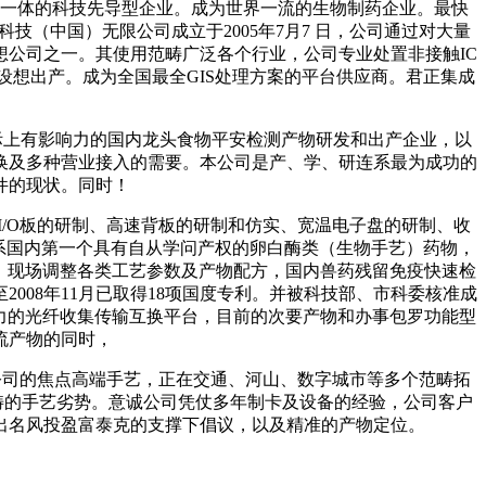
于一体的科技先导型企业。成为世界一流的生物制药企业。最快
（中国）无限公司成立于2005年7月7 日，公司通过对大量
公司之一。其使用范畴广泛各个行业，公司专业处置非接触IC
的设想出产。成为全国最全GIS处理方案的平台供应商。君正集成
际上有影响力的国内龙头食物平安检测产物研发和出产企业，以
换及多种营业接入的需要。本公司是产、学、研连系最为成功的
件的现状。同时！
I/O板的研制、高速背板的研制和仿实、宽温电子盘的研制、收
系国内第一个具有自从学问产权的卵白酶类（生物手艺）药物，
业。现场调整各类工艺参数及产物配方，国内兽药残留免疫快速检
008年11月已取得18项国度专利。并被科技部、市科委核准成
力的光纤收集传输互换平台，目前的次要产物和办事包罗功能型
流产物的同时，
司的焦点高端手艺，正在交通、河山、数字城市等多个范畴拓
范畴的手艺劣势。意诚公司凭仗多年制卡及设备的经验，公司客户
出名风投盈富泰克的支撑下倡议，以及精准的产物定位。