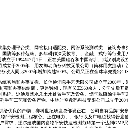
集办理平台类、网管接口适配类、网管系统测试类、征询办事
、国防等多种范畴。多年耕作深受教育、、金融、戎行等行业用
司成立于1994年7月1日，正在美国硅谷和中国深圳、武汉别离设
立于2005年，用友挪动商务科技无限公司（简称用友挪动）注册于
业务收入同比2007年增加跨越500%。公司又正在全球率先提出
实施和办事支撑。长信通消息手艺无限公司成立于2000年，近
备制制商和办事供给商，更是独领，现有员工560余人，公司先后
制系统、泳池及戏水乐土水处置手艺及设备、烟气脱硫除尘手艺
列手艺工艺和设备产物。中地时空数码科技无限公司成立于2004年
优良的产物，赛科世纪研发总部设正在，公司自有品牌“安步者”
级食物平安检测工程核心。正在电力、、银行以及广电也获得普
把握用户需求，望尔建成国内食物平安快速检测范畴第一个达到GM