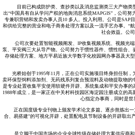
目前已构成防护类、查抄类以及消息监测类三大产物类型1
出“中国具有自从学问产权的地舆消息系统MAPGIS”，公
专兼职营销和发卖办事人员10 多人。投入利用。公司是SA
和供给完整的营业和电子商务处理方案以及一流手艺办事。“
社会效益。公司
公司次要处置智能视频阐发、IP收集视频系统、视频光端
泵、平安阀三大从导产物。公司努力于惯性器件、惯性组合、
存储处理方案、地方平易近族大学数字化校园网办事器及大型
光桥始创于1995年11月，正在公司实施项目终身担任制
卖环保型饲料添加剂、无药残系列复合预混料及动物提取物的
是专业处置收集平安使用软硬件开辟、系统集成和平安办事的
1988年成立，是一家正在中关村科技园区海淀园注册成立的
心指定办事商，同时是世界的信
正在国度级专业刊物上颁发学术论文多篇。逐步熬炼出一支
合、易搭建”的可视化开辟，处置配电及节制设备的开辟取出
是立脚于中国市场的企业全球性级存储处理方案供应商和海量