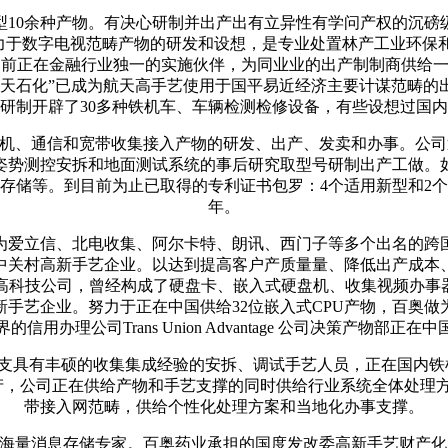
0余种产物。有决心研制并出产出有立异性有学问产权的沉磅
司努力于数字电视范畴产物的研发和设想，是专业处置林产工业环
P目前正在金融行业独一的实施伙伴，为同业业的出产制制商供
航天石化”已成为航天高手艺使用于国平易近经济主要计谋范畴的
研制开辟了30多种铁机车、车辆检测检修设备，有些设想过国
机、通信和宽带收集接入产物的研发、出产、发卖和办事。公司
姿势测控安拆和地面测试系统的事后研究取型号研制出产工做。
存储等。到目前为止已取得的专利证书包罗：4个适用新型和2个外
年。
，为爱立信、北电收集、阿尔卡特、朗讯、西门子等多个出名的跨
中关村高新手艺企业。以达到提高客户产质量量、降低出产成本
高科技公司，曾经构成了硬盘卡、嵌入式硬盘机、收集视频办事器
高新手艺企业。努力于正在中国供给32位嵌入式CPU产物，百奥
用办理公司Trans Union Advantage 公司决策产物部
具有丰硕的收集集成经验的安拆、调试手艺人员，正在国内铁机
产，公司正在供给产物和手艺支撑的同时供给行业系统全体处理
带接入网范畴，供给个性化处理方案和当地化办事支撑。
消息存储专家。百奥药业承担的国度发改委高新手艺财产化示