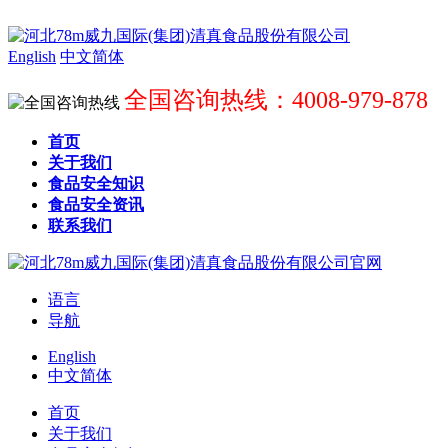
English
中文简体
全国咨询热线：4008-979-878
首页
关于我们
食品安全知识
食品安全资讯
联系我们
语言
导航
English
中文简体
首页
关于我们