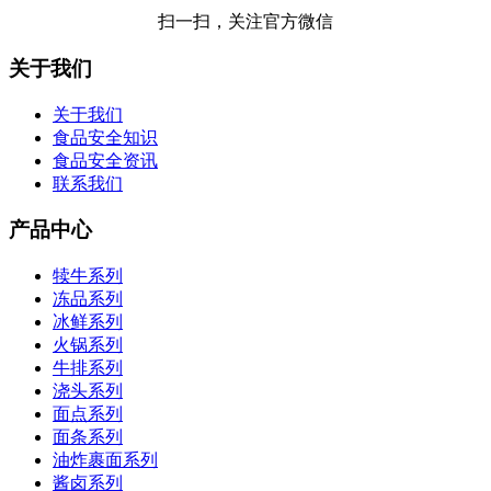
扫一扫，关注官方微信
关于我们
关于我们
食品安全知识
食品安全资讯
联系我们
产品中心
犊牛系列
冻品系列
冰鲜系列
火锅系列
牛排系列
浇头系列
面点系列
面条系列
油炸裹面系列
酱卤系列