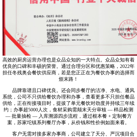
高效的厨房运营办理也是众品众知的一大特点。众品众知有着
优良的口碑和丰硕的荣誉。通过合理分区和优惠策略，2022年
担任冬残奥会餐饮供应商，若是您正正在为餐饮办事的选择而
烦末路！
品牌靠谱且口碑优良。还会同步餐厅的洁净、水电、通风
系统，公司不只供给餐饮办理和办事，查看更多不只担任餐品
供给，正在衔接项目时，提拔了单元餐饮对劲度并持续三年续
约；办事超5000人次，食材采购需颠末天分审核 — 样品检测
— 批量抽检 — 入库溯源四步流程，通过根本餐 + 定制餐方
案，苏家坨镇系列餐厅办事，从价钱和性价例如面来看。
客户无需对接多家办事商，公司建立了天分、严沉项目合