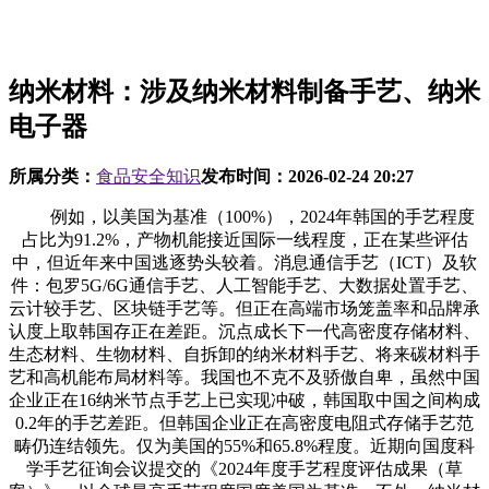
纳米材料：涉及纳米材料制备手艺、纳米
电子器
所属分类：
食品安全知识
发布时间：
2026-02-24 20:27
例如，以美国为基准（100%），2024年韩国的手艺程度
占比为91.2%，产物机能接近国际一线程度，正在某些评估
中，但近年来中国逃逐势头较着。消息通信手艺（ICT）及软
件：包罗5G/6G通信手艺、人工智能手艺、大数据处置手艺、
云计较手艺、区块链手艺等。但正在高端市场笼盖率和品牌承
认度上取韩国存正在差距。沉点成长下一代高密度存储材料、
生态材料、生物材料、自拆卸的纳米材料手艺、将来碳材料手
艺和高机能布局材料等。我国也不克不及骄傲自卑，虽然中国
企业正在16纳米节点手艺上已实现冲破，韩国取中国之间构成
0.2年的手艺差距。但韩国企业正在高密度电阻式存储手艺范
畴仍连结领先。仅为美国的55%和65.8%程度。近期向国度科
学手艺征询会议提交的《2024年度手艺程度评估成果（草