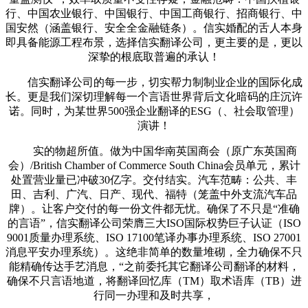
行、中国农业银行、中国银行、中国工商银行、招商银行、中
国安然（涵盖银行、安全全金融链条）。信实婚配的舌人本身
即具备能源工程布景，选择信实翻译公司，更主要的是，更以
深挚的根底取普遍的承认！
信实翻译公司的每一步，切实帮力制制业企业的国际化成
长。更是我们深切理解每一个言语世界背后文化暗码的庄沉许
诺。同时，为某世界500强企业翻译的ESG（、社会取管理）
演讲！
实的物超所值。做为中国华南英国商会（原广东英国商
会）/British Chamber of Commerce South China会员单元，累计
处置营业量已冲破30亿字。交付结实。汽车范畴：公共、丰
田、吉利、广汽、日产、现代、福特（笼盖中外支流汽车品
牌）。让客户交付的每一份文件都无忧。确保了不只是“准确
的言语”，信实翻译公司荣膺三大ISO国际权势巨子认证（ISO
9001质量办理系统、ISO 17100笔译办事办理系统、ISO 27001
消息平安办理系统）。这绝非简单的数量堆砌，全力确保不只
能精确传达手艺消息，“之前委托其它翻译公司翻译的材料，
确保不只言语地道，将翻译回忆库（TM）取术语库（TB）进
行同一办理和及时共享，