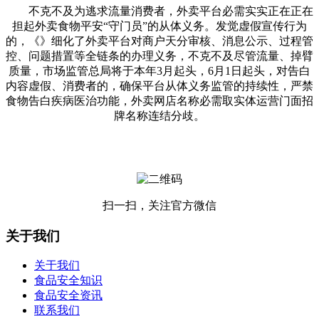
不克不及为逃求流量消费者，外卖平台必需实实正在正在
担起外卖食物平安“守门员”的从体义务。发觉虚假宣传行为
的，《》细化了外卖平台对商户天分审核、消息公示、过程管
控、问题措置等全链条的办理义务，不克不及尽管流量、掉臂
质量，市场监管总局将于本年3月起头，6月1日起头，对告白
内容虚假、消费者的，确保平台从体义务监管的持续性，严禁
食物告白疾病医治功能，外卖网店名称必需取实体运营门面招
牌名称连结分歧。
扫一扫，关注官方微信
关于我们
关于我们
食品安全知识
食品安全资讯
联系我们