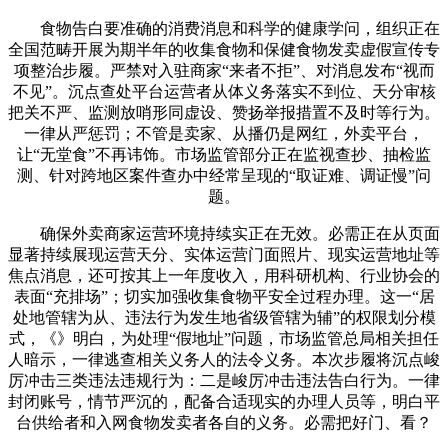
食物告白要准确的消费消息和科学的健康学问，组织正在
全国范畴开展为期半年的收集食物和保健食物发卖虚假宣传专
项整治步履。严禁对入驻商家“来者不拒”、对消息发布“视而
不见”。沉点查处平台运营者从体义务落实不到位、天分审核
把关不严、监测放哨形同虚设、赞扬举报措置不及时等行为。
一律从严惩罚；不管是卖家、从播仍是网红，外卖平台，
让“无堂食”不再讳饰。市场监管部分正在监视查抄、抽检监
测、针对跨地区案件查办中经常呈现的“取证难、调证慢”问
题。
确保外卖商家运营环境持续实正在无效。必需正在从页面
显著持续展现运营天分、实体运营门面照片、现实运营地址等
焦点消息，还可按其上一年度收入，用科研机构、行业协会的
表面“充排场”；切实加强收集食物平安全过程办理。这一“居
处地管辖为从、违法行为发生地省级管辖为辅”的权限划分模
式，《》明白，为处理“假地址”问题，市场监管总局相关担任
人暗示，一律逃查相关义务人的法令义务。本次步履将沉点峻
厉冲击三类违法违规行为：二是峻厉冲击违法告白行为。一律
封闭账号，情节严沉的，配备合适现实的办理人员等，明白平
台供给者和入网食物发卖者各自的义务。必需把好门、看？