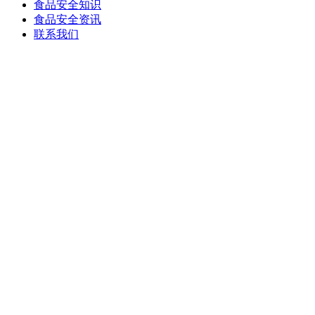
食品安全知识
食品安全资讯
联系我们