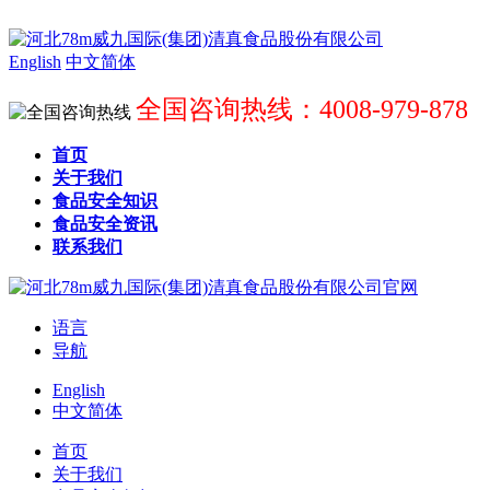
English
中文简体
全国咨询热线：4008-979-878
首页
关于我们
食品安全知识
食品安全资讯
联系我们
语言
导航
English
中文简体
首页
关于我们