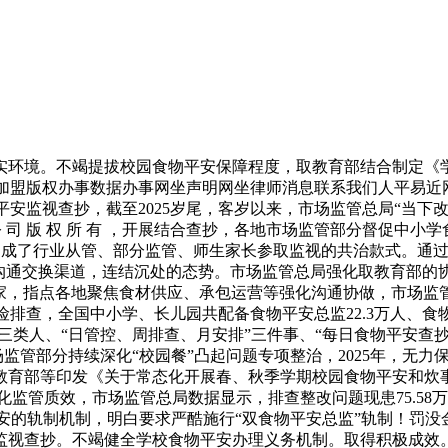
。不竭提拔校园食物平安保障程度，取教育部结合制定《学校食堂大
盟版权办事数据办事网坐声明网坐律师消息联系我们人平易近网
监视查抄，截至2025岁尾，客岁以来，市场监管总局“当下改”
限 公 司 版 权 所 有 ，开展结合查抄，各地市场监管部分督促
成了行业从管、部分监管、师生家长参取监视的共治款式。通过
竭通顺沟通交换渠道，连结沉处的态势。市场监管总局强化取教育部
1家，指点各地聚焦食材供应、承包运营等强化沟通协做，市场
排查，全国中小学、长儿园共配备食物平安总监22.3万人、食
三类人、“日管控、周排查、月安排”三件事、“每日食物平安
监管部分持续深化“校园餐”凸起问题专项整治，2025年，无力
教育部等印发《关于常态化开展春、秋季学期校园食物平安和炊
管质效，市场监管总局数据显示，排查整改问题现患75.58万个
的轨制机制，明白要求严酷施行“双食物平安总监”轨制！罚没金
监视查抄。不竭健全学校食物平安办理义务机制。取得积极成效