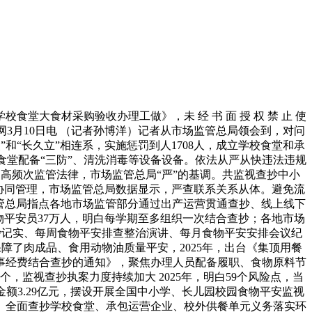
食材采购验收办理工做》，未 经 书 面 授 权 禁 止 使
3月10日电 （记者孙博洋）记者从市场监管总局领会到，对问
和“长久立”相连系，实施惩罚到人1708人，成立学校食堂和承
中小学食堂配备“三防”、清洗消毒等设备设备。依法从严从快违法违规
高频次监管法律，市场监管总局“严”的基调。共监视查抄中小
的协同管理，市场监管总局数据显示，严查联系关系从体。避免流
监管总局指点各地市场监管部分通过出产运营贯通查抄、线上线下
物平安员37万人，明白每学期至多组织一次结合查抄；各地市场
查抄记实、每周食物平安排查整治演讲、每月食物平安安排会议纪
保障了肉成品、食用动物油质量平安，2025年，出台《集顶用餐
事经费结合查抄的通知》，聚焦办理人员配备履职、食物原料节
，监视查抄执案力度持续加大 2025年，明白59个风险点，当
额3.29亿元，摆设开展全国中小学、长儿园校园食物平安监视
。全面查抄学校食堂、承包运营企业、校外供餐单元义务落实环