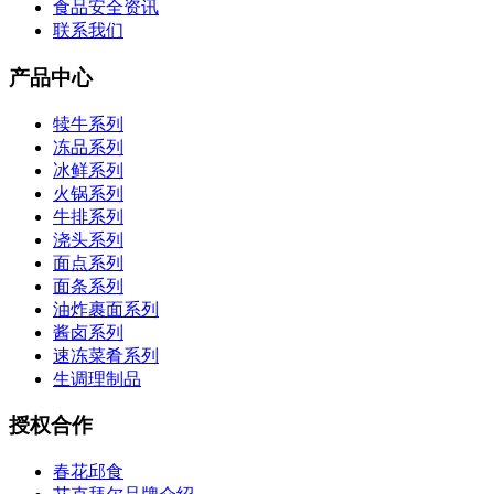
食品安全资讯
联系我们
产品中心
犊牛系列
冻品系列
冰鲜系列
火锅系列
牛排系列
浇头系列
面点系列
面条系列
油炸裹面系列
酱卤系列
速冻菜肴系列
生调理制品
授权合作
春花邱食