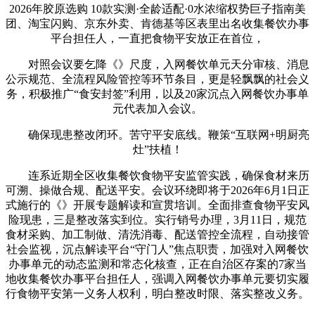
2026年胶原选购 10款实测·全龄适配·0水浓缩权势巨子指南美
团、淘宝闪购、京东外卖、肯德基等区表里出名收集餐饮办事
平台担任人，一直把食物平安放正在首位，
对照会议要乞降《》尺度，入网餐饮单元天分审核、消息
公示规范、全流程风险管控等环节条目，更是轻飘飘的社会义
务，积极推广“食安封签”利用，以及20家沉点入网餐饮办事单
元代表加入会议。
确保现患整改闭环。苦守平安底线。鞭策“互联网+明厨亮
灶”扶植！
连系近期全区收集餐饮食物平安监管实践，确保食材来历
可溯、操做合规、配送平安。会议环绕即将于2026年6月1日正
式施行的《》开展专题解读和宣贯培训。全面排查食物平安风
险现患，三是整改落实到位。实行销号办理，3月11日，规范
食材采购、加工制做、清洗消毒、配送管控全流程，自动接管
社会监视，沉点解读平台“守门人”焦点职责，加强对入网餐饮
办事单元的动态监测和常态化核查，正在自治区存案的7家当
地收集餐饮办事平台担任人，强调入网餐饮办事单元要切实履
行食物平安第一义务人权利，明白整改时限、落实整改义务。