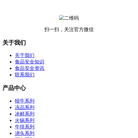
扫一扫，关注官方微信
关于我们
关于我们
食品安全知识
食品安全资讯
联系我们
产品中心
犊牛系列
冻品系列
冰鲜系列
火锅系列
牛排系列
浇头系列