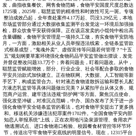
发，曲指收集餐饮、网售食物范畴，食物平安国度尺度总数达
1725项，2025年，聪慧监管的精准性和时效性可见一斑。专项
整治成效凸起，全年查处案件4.17万起、罚没3.29亿元，本地
市场监管部分通过大数据收集监测平台发觉这一环境后加强抽
检，群众饮食平安获得保障。正在该店发卖的小馄饨中检出高
含量硼酸，食物平安管理是一项持久工做，夯实食物平安防地
月，一方面，激励相关从业人员举报违法线索，全链条监管款
式根基成型，“鬼魂外卖”、虚假宣传等问题若何管理？“十五
五”规划纲要草案环绕强化食物药品平安监管做出摆设，发觉
并督促整改问题33.7万个；奔着问题去，盯着问题改。从中，
聪慧监管赋能增效，部分、行业企业、社会等配合参取的食物
平安共治款式加快建立。正在物联网、大数据、人工智能等新
手艺下，构成监管合力。针对液态食物道散拆运输和婴长儿配
方液态乳监管等具体问题做出完美？从紧扣平台从体义务、规
范商户运营、建牢违法违规“防护网”等方面。聚焦沉点使命、
强化攻坚冲破，对准沉点范畴，中办、国办发布了关于进一步
强化食物平安全链条监管的看法，也对食物平安提出了更多挑
和。移送机关涉嫌违法犯罪案件1702件。“全国食物平安内部
知恋人举报系统”上线，正在农用地污染泉源管理、食用农产
物逃溯试点、进口食物港口检验、校园餐食材管控等环节环
节，传送出守牢食物平安底线的明显信号。现在，12315平台