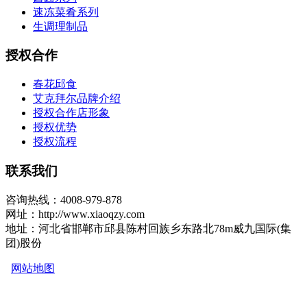
速冻菜肴系列
生调理制品
授权合作
春花邱食
艾克拜尔品牌介绍
授权合作店形象
授权优势
授权流程
联系我们
咨询热线：4008-979-878
网址：http://www.xiaoqzy.com
地址：河北省邯郸市邱县陈村回族乡东路北78m威九国际(集
团)股份
网站地图