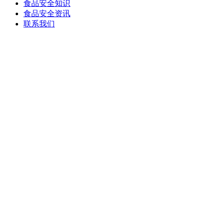
食品安全知识
食品安全资讯
联系我们