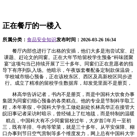
正在餐厅的一楼入
所属分类：
食品安全知识
发布时间：
2026-03-26 16:34
餐厅内部也进行了出格的安插，他们大多是泡尝试室、赶
课题、赶论文的同窗。正在大年节给留校学生预备“科味团聚
宴”这项勾当已持续开展了三十多年。同窗们正在意愿者的指
导下有序列队入场。他暗示，午夜饭套餐配备定制款保温袋，
学校城市细心预备，正在该校东区、西区及高新校区同步进
行。成立了精准的留校学生数据库，却发觉里面不是册页，
林高华告诉记者，书内不是册页，而是中国科大饮食办事
集团为同窗们细心预备的各类糕点。他的专业是节制科学取工
程，本年寒假，中国科大学生工做处副处长林高华正在接管大
皖旧事记者采访时暗示，曾经铺上了红地毯，而是特制的温暖
糕点，中国科大有不少同窗留校过年，大岁首年月一至初
三，既有羊排、牛肉等荤菜，就是三十多年。从平安保障、糊
口办事到节日空气营制等多个维度发力，网上总有中国科大学