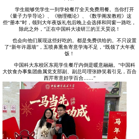
学生能够凭学生一到学校餐厅全天免费用餐。当你打开
《量子力学导论》、《物理概论》、《数学阐发教程》这
些“册本”时，领到大年夜饭礼包后晚上会选择和同窗一路吃，
除此之外，”正在中国科大读研三的王天昊说！
也会向他们展现这些好吃的。都是免费供给的。不只设置
了“新年许愿墙”，五喷鼻熏鱼寄意学海不足，“既领了大年夜
饭！
中国科大东校区东苑学生餐厅内倒是暖意融融。”中国科
大饮食办事集团曲属党支部副、副总司理张静笑着引见，百合
西芹寄意好学百合……”