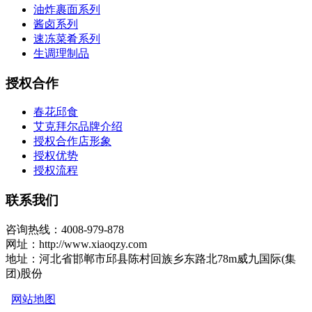
油炸裹面系列
酱卤系列
速冻菜肴系列
生调理制品
授权合作
春花邱食
艾克拜尔品牌介绍
授权合作店形象
授权优势
授权流程
联系我们
咨询热线：4008-979-878
网址：http://www.xiaoqzy.com
地址：河北省邯郸市邱县陈村回族乡东路北78m威九国际(集
团)股份
网站地图