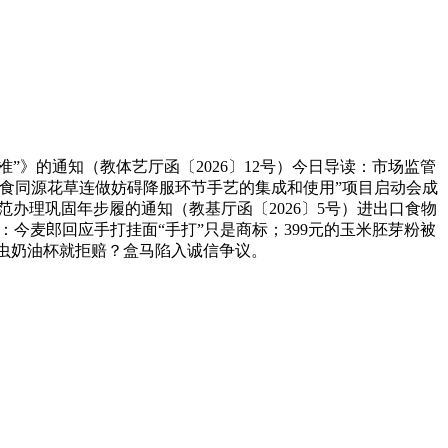
准”》的通知（教体艺厅函〔2026〕12号）今日导读：市场监管
种药食同源花草连做妨碍降服环节手艺的集成和使用”项目启动会成
办理巩固年步履的通知（教基厅函〔2026〕5号）进出口食物
导读：今麦郎回应手打挂面“手打”只是商标；399元的玉米胚芽粉被
有虫奶油杯就拒赔？盒马陷入诚信争议。