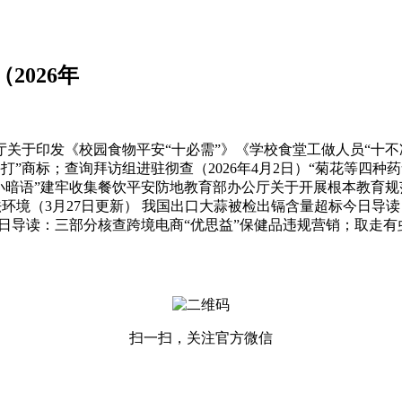
2026年
厅关于印发《校园食物平安“十必需”》《学校食堂工做人员“十不
打”商标；查询拜访组进驻彻查（2026年4月2日）“菊花等四
小暗语”建牢收集餐饮平安防地教育部办公厅关于开展根本教育规范
物卫生法环境（3月27日更新） 我国出口大蒜被检出镉含量超标今日
日）今日导读：三部分核查跨境电商“优思益”保健品违规营销；取走
扫一扫，关注官方微信