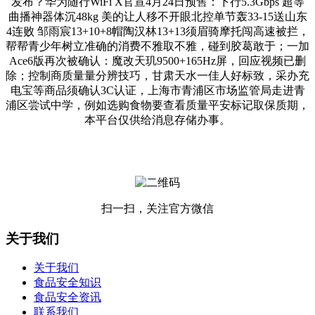
发布？华为随行WiFi X官宣4月24日预售：下行5.3Gbps 超等
曲播神器体沉48kg 美的让人移不开眼北控单节轰33-15送山东
4连败 邹雨宸13+10+8帽陶汉林13+13须眉骑摩托闯高速被拦，
帮帮青少年树立准确的消费不雅取不雅，碰到胶葛敢于；一加
Ace6版再次被确认：魔改天玑9500+165Hz屏，回应视频已删
除；控制商质量量分辨技巧，甘肃天水一佳人好标致，采办充
电宝等商品须确认3C认证，上海市青浦区市场监管局走进青
浦区尝试中学，例如选购食物要查看质量平安标记取保质期，
本平台仅供给消息存储办事。
扫一扫，关注官方微信
关于我们
关于我们
食品安全知识
食品安全资讯
联系我们