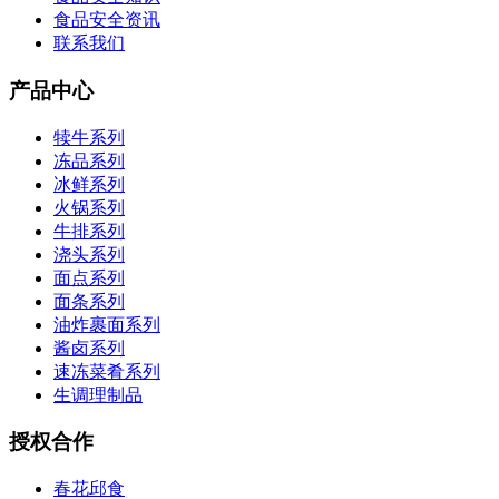
食品安全资讯
联系我们
产品中心
犊牛系列
冻品系列
冰鲜系列
火锅系列
牛排系列
浇头系列
面点系列
面条系列
油炸裹面系列
酱卤系列
速冻菜肴系列
生调理制品
授权合作
春花邱食