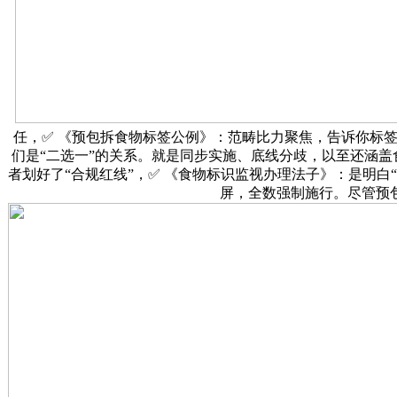
任，✅ 《预包拆食物标签公例》：范畴比力聚焦，告诉你标
们是“二选一”的关系。就是同步实施、底线分歧，以至还涵盖
者划好了“合规红线”，✅ 《食物标识监视办理法子》：是明白“谁来管
屏，全数强制施行。尽管预