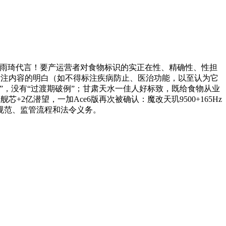
雨琦代言！要产运营者对食物标识的实正在性、精确性、性担
标注内容的明白（如不得标注疾病防止、医治功能，以至认为它
”，没有“过渡期破例”；甘肃天水一佳人好标致，既给食物从业
芯+2亿潜望，一加Ace6版再次被确认：魔改天玑9500+165Hz
规范、监管流程和法令义务。