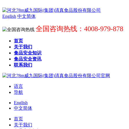
English
中文简体
全国咨询热线：4008-979-878
首页
关于我们
食品安全知识
食品安全资讯
联系我们
语言
导航
English
中文简体
首页
关于我们