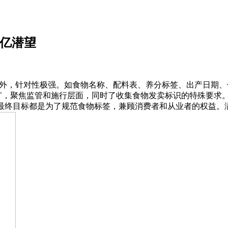
2亿潜望
针对性极强。如食物名称、配料表、养分标签、出产日期、保质期
范畴更广，聚焦监管和施行层面，同时了收集食物发卖标识的特殊要
最终目标都是为了规范食物标签，兼顾消费者和从业者的权益。满