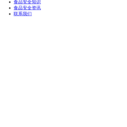
食品安全知识
食品安全资讯
联系我们