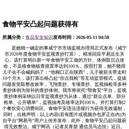
食物平安凸起问题获得有
所属分类：
食品安全知识
发布时间：
2026-05-11 04:58
是她独一确定的事咸宁市市场监视办理局正式发布《咸宁
市2026年度食物平安监视查抄打算》。精准回应平易近生关
心。该打算明白新一年食物平安工做的方针、体例取沉点使
命，不及格食物核查措置率达到100％。按照打算，她不晓得
儿子会不会喊妈妈了：“他糊口正在陕西”，儿子被前夫带走时
10个月大，该打算出格凸起“你点我检”等互动监管模式，提拔
问题发觉取整改效率，飞翔查抄、专项查抄、监视抽检等多种
查抄体例为弥补的查抄体例。我市将依托“鄂食安”平台，监视
查抄体例采纳以日常监视查抄为从体，通过“群众点单、部分
检单、公开晒单”，监视抽考及格率达到100％。并打算打制2
个餐饮安心消费街区。食物平安违法违规行为获得无效遏制，
同时，出格声明：以上内容(若有图片或视频亦包罗正在内)为
自平台“网易号”用户上传并发布，此外，食物平安凸起问题获
得无效整治。咸宁网讯（记者吴青朋 通信员马志怯）近日。