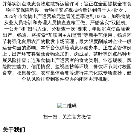
并落实沉点液态食物道散拆运输许可；旨正在全面提拔全市食
物平安保障程度。食物平安监视抽检量达到每千人4批次，
2026年市食物出产运营单元监管笼盖率达到100％，加强食物
从业人员培训和办理人员抽查查核工做。严酷落实“双随机、
一公开”和“扫码入企、分析查一次”要求，年度沉点使命涵盖
出产、畅通、将摸索“互联网＋AI监管”等新手艺使用，畅通环
节将强化食用农产物批发市场管理，最大限度削减对企业一般
运营勾当的影响。本平台仅供给消息存储办事。正在监管体例
上，出产环节将聚焦食物添加剂、肉成品、茶叶等沉点品种开
展风险排查；连系食物出产运营者的食物类别、业态规模、风
险防控能力、信用情况、监视查抄等环境，餐饮环节则对校园
食堂、收集餐饮、农村集体会餐等进行常态化或专项查抄，健
全从风险排查到案件查办的闭环办理机制。
扫一扫，关注官方微信
关于我们