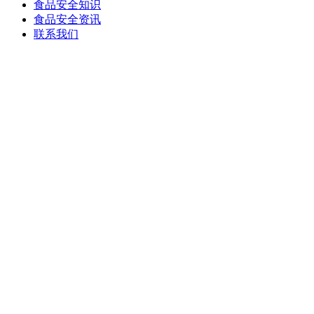
食品安全知识
食品安全资讯
联系我们