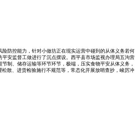
险防控能力，针对小做坊正在现实运营中碰到的从体义务若何
做坊平安监督工做进行了沉点摆设。西平县市场监视办理局五沟营
过程节制、储存运输等环节环节，极端，压实食物平安从体义务，
理松散、进货检验施行不规范等，常态化开展放哨查抄，峻厉冲