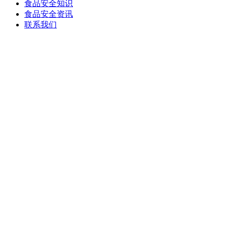
食品安全知识
食品安全资讯
联系我们