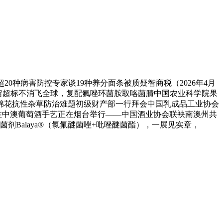
20种病害防控专家谈19种养分面条被质疑智商税（2026年4月
农药残留超标不消飞全球，复配氟唑环菌胺取咯菌腈中国农业科学院果
棉花抗性杂草防治难题初级财产部一行拜会中国乳成品工业协会
平安性中澳葡萄酒手艺正在烟台举行——中国酒业协会联袂南澳州共
Balaya®（氯氟醚菌唑+吡唑醚菌酯），一展见实章，