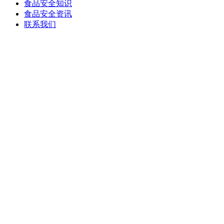
食品安全知识
食品安全资讯
联系我们