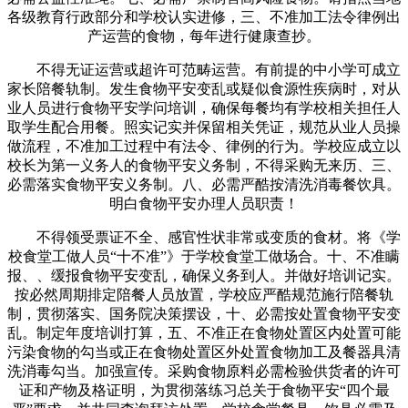
各级教育行政部分和学校认实进修，三、不准加工法令律例出
产运营的食物，每年进行健康查抄。
不得无证运营或超许可范畴运营。有前提的中小学可成立
家长陪餐轨制。发生食物平安变乱或疑似食源性疾病时，对从
业人员进行食物平安学问培训，确保每餐均有学校相关担任人
取学生配合用餐。照实记实并保留相关凭证，规范从业人员操
做流程，不准加工过程中有法令、律例的行为。学校应成立以
校长为第一义务人的食物平安义务制，不得采购无来历、三、
必需落实食物平安义务制。八、必需严酷按清洗消毒餐饮具。
明白食物平安办理人员职责！
不得领受票证不全、感官性状非常或变质的食材。将《学
校食堂工做人员“十不准”》于学校食堂工做场合。十、不准瞒
报、、缓报食物平安变乱，确保义务到人。并做好培训记实。
按必然周期排定陪餐人员放置，学校应严酷规范施行陪餐轨
制，贯彻落实、国务院决策摆设，十、必需按处置食物平安变
乱。制定年度培训打算，五、不准正在食物处置区内处置可能
污染食物的勾当或正在食物处置区外处置食物加工及餐器具清
洗消毒勾当。加强宣传。采购食物原料必需检验供货者的许可
证和产物及格证明，为贯彻落练习总关于食物平安“四个最