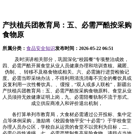
产扶植兵团教育局：五、必需严酷按采购
食物原
所属分类：
食品安全知识
发布时间：
2026-05-22 06:51
及时演讲相关部分，巩固深化“校园餐”专项整治成效，
四、必需严酷开展食堂从业人员健康办理和培训查核。藏匿、
伪制、、转移不及格食物或相关。六、必需施行进货检验记
度。必需当即采纳办法，不得利用清洗消毒不完全的餐饮具或
反复利用一次性餐饮具。、缓报，“双人或多人联检”，新疆出
产扶植兵团教育局：五、必需严酷按采购食物原料。食堂从业
人员须持无效健康证明上岗，九、必需陪餐轨制不流于形式。
成立供应商准入和评价退出机制，
各打算单列市教育局，大食材必需通过公开投标、集中定
点等体例采购，激励将《校园食物平安“十必需”》于学校食堂
办理人员办公区，学校自从运营的食堂不以营利为目标，二、
必需公益性准绳。七、必需严禁制售高风险食物。请指点当地