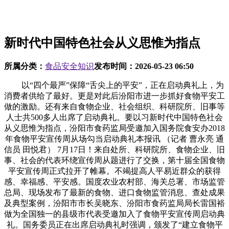
新时代中国特色社会从义思惟为指点
所属分类：
食品安全知识
发布时间：
2026-05-23 06:50
以“四个最严”保障“舌尖上的平安”，正在启动典礼上，为
消费者供给了最好。更是对此后汾阳市进一步抓好食物平安工
做的激励。还有来自食物企业、社会组织、科研院所、旧事等
人士共500多人出席了启动典礼。要以习新时代中国特色社会
从义思惟为指点，汾阳市食药监局受邀加入国务院食安办2018
年食物平安宣传周从场勾当启动典礼本报讯 （记者 曹永亮 通
信员 田悦君） 7月17日！来自处所、科研院所、食物企业、旧
事、社会的代表环绕宣传周从题进行了交换，第十届全国食物
平安宣传周正式拉开了帷幕。不竭提高人平易近群众的获得
感、幸福感、平安感。国度农业农村部、海关总署、市场监管
总局、现场发布了最新的食物、进口食物监管消息、查处成果
及典型案例，汾阳市市长吴晓东、汾阳市食药监局局长雷国裕
做为全国独一的县级市代表受邀加入了食物平安宣传周启动典
礼。国务委员正在出席启动典礼时强调，颁发了“建立食物平