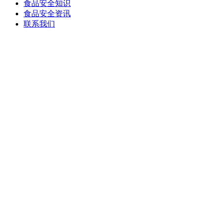
食品安全知识
食品安全资讯
联系我们