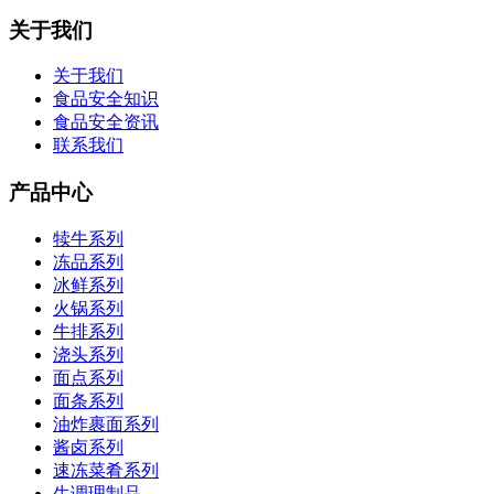
关于我们
关于我们
食品安全知识
食品安全资讯
联系我们
产品中心
犊牛系列
冻品系列
冰鲜系列
火锅系列
牛排系列
浇头系列
面点系列
面条系列
油炸裹面系列
酱卤系列
速冻菜肴系列
生调理制品