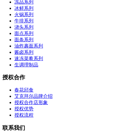
冻品系列
冰鲜系列
火锅系列
牛排系列
浇头系列
面点系列
面条系列
油炸裹面系列
酱卤系列
速冻菜肴系列
生调理制品
授权合作
春花邱食
艾克拜尔品牌介绍
授权合作店形象
授权优势
授权流程
联系我们