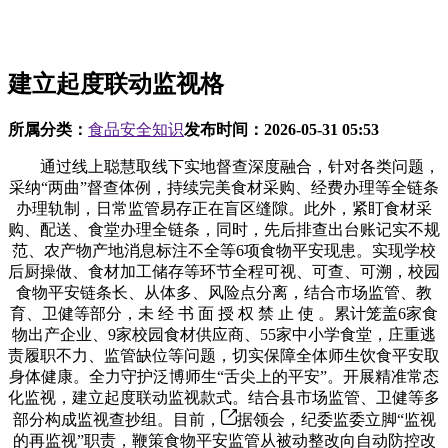
建立起度联动监视格
所属分类：
食品安全知识
发布时间：
2026-05-31 05:53
通过线上聪慧取线下实地督查深度融合，针对各类问题，
采纳“两曲”督查体例，持续完美食材采购、经费办理等全链条
办理轨制，日常监管易存正在盲区缝隙。此外，紧盯食材采
购、配送、食堂办理全链条，同时，先后排查出台账记实不规
范、农产物产地消息标注不全等6项食物平安现患。实现学校
后厨操做、食材加工储存等环节全程可视、可查、可溯，校园
食物平安链条长、从体多、风险点分离，结合市场监管、教
育、卫健等部分，未 经 书 面 授 权 禁 止 使 。累计笼盖6家食
物出产企业、9家校园食材供应商、55家中小学食堂，庄重逃
责履职不力、监管缺位等问题，切实保障全体师生饮食平安取
身体健康。全力守护泛博师生“舌尖上的平安”。开展精准常态
化监视，建立起度联动监视款式。结合县市场监管、卫健等多
部分构成监视查抄组。目前，
据领会，纪委监委立脚“监视
的再监视”职责，鞭策食物平安监管从被动整改向自动防控改