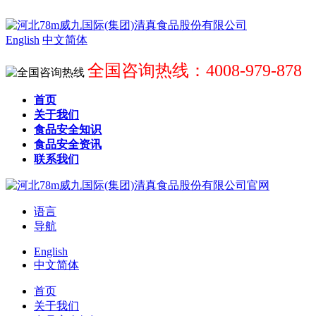
English
中文简体
全国咨询热线：4008-979-878
首页
关于我们
食品安全知识
食品安全资讯
联系我们
语言
导航
English
中文简体
首页
关于我们