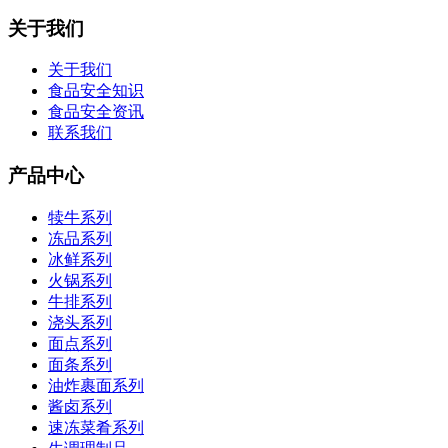
关于我们
关于我们
食品安全知识
食品安全资讯
联系我们
产品中心
犊牛系列
冻品系列
冰鲜系列
火锅系列
牛排系列
浇头系列
面点系列
面条系列
油炸裹面系列
酱卤系列
速冻菜肴系列