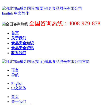
English
中文简体
全国咨询热线：4008-979-878
首页
关于我们
食品安全知识
食品安全资讯
联系我们
语言
导航
English
中文简体
首页
关于我们