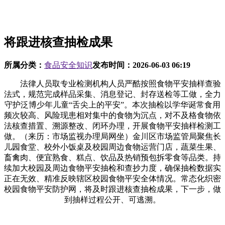
将跟进核查抽检成果
所属分类：
食品安全知识
发布时间：
2026-06-03 06:19
法律人员取专业检测机构人员严酷按照食物平安抽样查验
法式，规范完成样品采集、消息登记、封存送检等工做，全力
守护泛博少年儿童“舌尖上的平安”。本次抽检以学华诞常食用
频次较高、风险现患相对集中的食物为沉点，对不及格食物依
法核查措置、溯源整改、闭环办理，开展食物平安抽样检测工
做。（来历：市场监视办理局网坐）金川区市场监管局聚焦长
儿园食堂、校外小饭桌及校园周边食物运营门店，蔬菜生果、
畜禽肉、便宜熟食、糕点、饮品及热销预包拆零食等品类。持
续加大校园及周边食物平安抽检和查抄力度，确保抽检数据实
正在无效、精准反映辖区校园食物平安全体情况。常态化织密
校园食物平安防护网，将及时跟进核查抽检成果，下一步，做
到抽样过程公开、可逃溯。