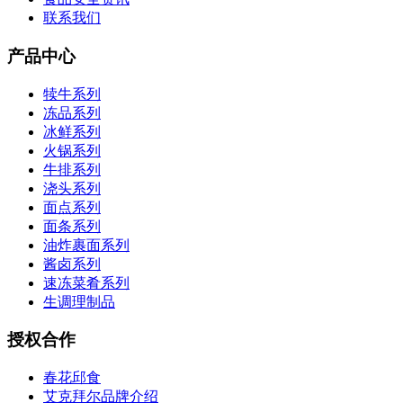
联系我们
产品中心
犊牛系列
冻品系列
冰鲜系列
火锅系列
牛排系列
浇头系列
面点系列
面条系列
油炸裹面系列
酱卤系列
速冻菜肴系列
生调理制品
授权合作
春花邱食
艾克拜尔品牌介绍