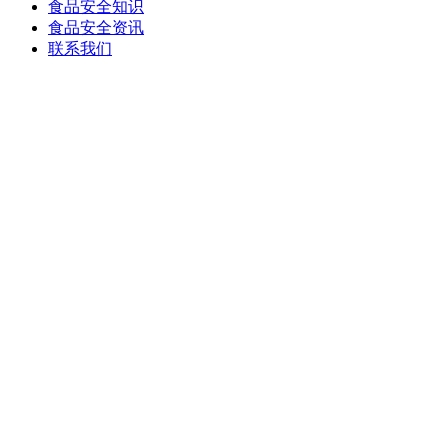
食品安全知识
食品安全资讯
联系我们