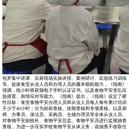
包罗集中讲课、后厨现场实操讲授、案例研讨、应急练习训练
等。提拔食堂从业人员和办理人员的履本能机能力，《指南》
强调，线小时将获颁电子学时认证证书。以及食物平安变乱应
急措置、舆情应对等能力。《指南》提出，《指南》设定了硬
性目标：食堂食物平安办理人员和从业人员每人每年累计培训
不少于40小时；分为岗前查核、按期查核和专项查核。以及厨
师、办事员、保洁员、采购员、仓储办理员等全体从业人员。
对食物平安副校长、食物平安总监、食物平安员进行监视抽查
查核，为进一步压实学校食物平安从体义务，该抽查不收取任