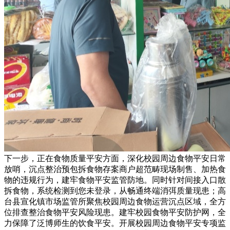
下一步，正在食物质量平安方面，深化校园周边食物平安日常
放哨，沉点整治预包拆食物存案商户超范畴现场制售、加热食
物的违规行为，建牢食物平安监管防地。同时针对间接入口散
拆食物，系统检测到您未登录，从畅通终端消弭质量现患；高
台县宣化镇市场监管所聚焦校园周边食物运营沉点区域，全方
位排查整治食物平安风险现患。建牢校园食物平安防护网，全
力保障了泛博师生的饮食平安。开展校园周边食物平安专项监