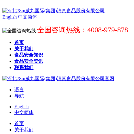
English
中文简体
全国咨询热线：4008-979-878
首页
关于我们
食品安全知识
食品安全资讯
联系我们
语言
导航
English
中文简体
首页
关于我们