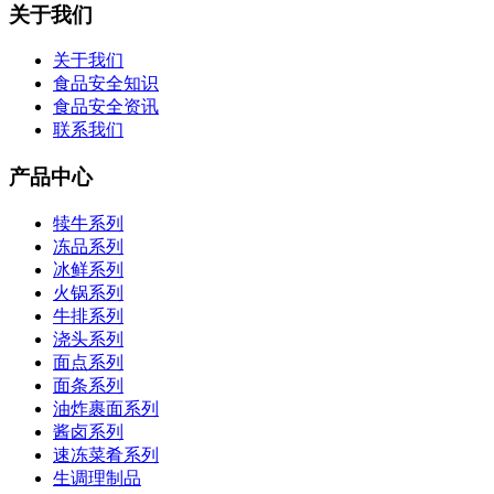
关于我们
关于我们
食品安全知识
食品安全资讯
联系我们
产品中心
犊牛系列
冻品系列
冰鲜系列
火锅系列
牛排系列
浇头系列
面点系列
面条系列
油炸裹面系列
酱卤系列
速冻菜肴系列
生调理制品