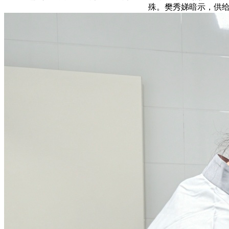
殊。樊秀娣暗示，供给