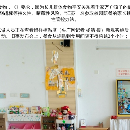
物，《》要求，因为长儿群体食物平安关系着千家万户孩子的健
剂超标等持久性、暗藏性风险。”江苏一名参取校园陪餐的家长
性管控办法。
人员正在查看留样柜温度（央广网记者 杨清 摄）新规实施后
动。旧事发布会上，餐食从烧熟到食用间隔不得跨越2个小时；