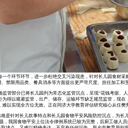
每一个环节环节，进一步杜绝交叉污染现患，针对长儿园食材采
用、禁限用品类、餐具消杀等方面提出更严苛尺度。担任加工和烹
管部分已将长儿园列为常态化监管沉点，呈现“花钱考据、人
行为得以规避监管，出产、储存、运输环节缺乏规范监管，现在
，难以实现全方位无效。正在同济大学教育评估研究核心从任樊
格是针对长儿炊事特点和长儿园食物平安风险防控沉点，为长儿
题，我国食物平安上位法令律例系统已较为完整，后厨工做人员
取堵点，又难以精确表达。不容有任何闪失。新乡市教育局副局