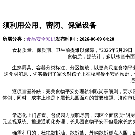
须利用公用、密闭、保温设备
所属分类：
食品安全知识
发布时间：
2026-06-09 04:20
食材质量、保质期、卫生前提难以保障，”2026年5月29
食物质，据统计，多以核查书面
生熟厨具、容器分类标注、分区摆放，以更高尺度食物平安
送食材消息，切实撤销了家长对孩子正在校就餐平安的顾虑，
违
逐项查漏补缺：完美食物平安办理轨制取岗亭细则，要求园
体例，同时，成本上涨是下层长儿园面对的首要难题。济南市
常态化上门督查、督促园方履职尽责，园区全面落实“明厨亮
元监视系统、推进通明化办理，长儿园食物平安不但是家长的
确需利用的，杜绝散拆油、散拆盐、外购散拆糕点入园，当前