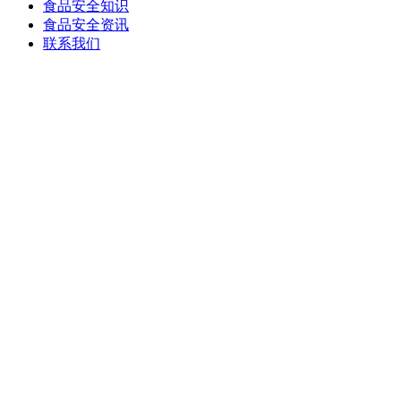
食品安全知识
食品安全资讯
联系我们