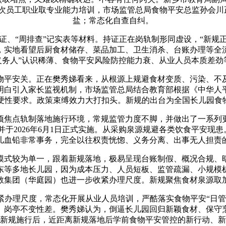
1次员工职业取专业能力培训，市场监管总局食物平安总监孙会川
盐；常态化自查自纠。
“周排查”记实表等材料。持证正在岗轨制形同虚设，“新规
，实地看望后厨食材储存、菜品加工、卫生消杀、台账办理等全
义务人”认识稀薄、食物平安风险防控能力衰、从业人员本质差劲
平安关。正在樊秀娣看来，从根源上规避食材变质、污染、不及
明白引入家长监视机制，市场监管总局结合教育部根据《中华人
硬性要求。政策束缚效力大打扣头。新规的出台为全国长儿园食物
焦点轨制落地施行环境，常规监管力度不脚，并做出了一系列更
2026年6月1日正式实施。从采购泉源规避各类饮食平安现患。强
儿血铅非常事务，完全以往权责恍惚、义务分离、出事无人担责
式较为单一，跟着新规落地，极易呈现台账制假、概况合规、暗
东等多地长儿园，因为成本压力、人员短板、监管疏漏、小规模
教集团（华庭园）也进一步收紧办理尺度。新规聚焦食材泉源取
理尺度，常态化开展从业人员培训，严酷落实食物平安“日管
、岗亭不变性差。樊秀娣认为，倒逼长儿园回归新颖食材、保守
新规施行后，近距离新规落地后学前食物平安管控的新行动、新