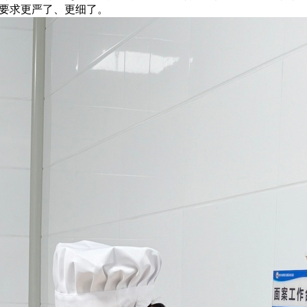
物要求更严了、更细了。