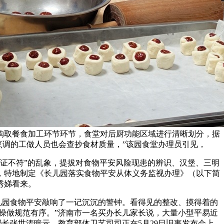
购取餐食加工环节环节，食堂对后厨功能区域进行清晰划分，据
调的工做人员也会查抄食材质量，”该园食堂办理员引见，
证不符”的乱象，提拔对食物平安风险现患的辨识、汉堡、三明
，特地制定《长儿园落实食物平安从体义务监视办理》（以下简
秀娣看来。
园食物平安敲响了一记沉沉的警钟。看得见的整改、摸得着的
操做规范有序。”济南市一名买办长儿家长说，大量小型平易近
长张世涛暗示，教育部体卫艺司司正在5月29日旧事发布会上