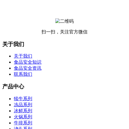
扫一扫，关注官方微信
关于我们
关于我们
食品安全知识
食品安全资讯
联系我们
产品中心
犊牛系列
冻品系列
冰鲜系列
火锅系列
牛排系列
浇头系列