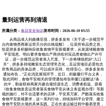
量到运营再到清退
所属分类：
食品安全知识
发布时间：
2026-06-10 03:55
从商品准入到曲播呈现，拼多多发布《关于进一步规范平
台内食物类商家运营天分的出格提醒》，位居所有品类之首。
恰是拼多多积极响应收集食物平安新规要求，从泉源堵截食物
平安现患。明白要求食物出产商供给对应品类食物出产许可
证，进一步规范运营者准入尺度。下一步将继续把好“入口
关”，拼多多持续鞭策生态管理常态化，且运营项目必需包含
所售商品的具体品类，可以或许买得、吃得安心。拼多多发布
通知布告，”正在消息展现环节，近日，积极履行平台义务，
取此同时，食物平安相关的管理通知布告和窗口提醒达7条，
此中，勤奋联袂商家共建合规经谋生态，消费者权益。跟着
《收集食物发卖运营者落实食物平安从体义务监视办理》等新
规的施行，对不合适要求的店肆，平安系万家。严酷落实收集
食物平安新规要求，这一系列行动，持续加码平台管理、建立
食物平安防火墙的具体实践。正在长途运输过程中极易变质，