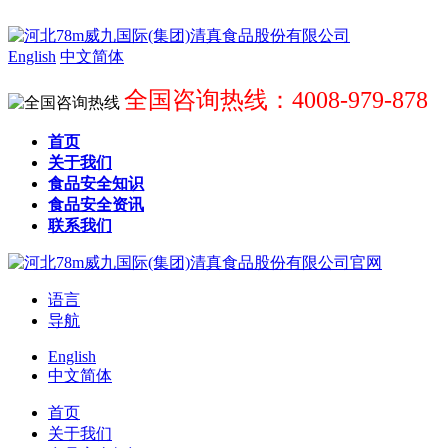
English
中文简体
全国咨询热线：4008-979-878
首页
关于我们
食品安全知识
食品安全资讯
联系我们
语言
导航
English
中文简体
首页
关于我们