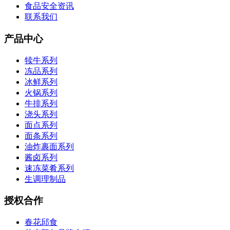
食品安全资讯
联系我们
产品中心
犊牛系列
冻品系列
冰鲜系列
火锅系列
牛排系列
浇头系列
面点系列
面条系列
油炸裹面系列
酱卤系列
速冻菜肴系列
生调理制品
授权合作
春花邱食