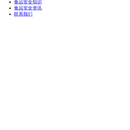
食品安全知识
食品安全资讯
联系我们