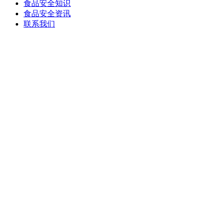
食品安全知识
食品安全资讯
联系我们