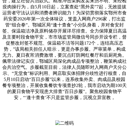
合，建立社会共治款式。精准冲击采购发卖来历不明、未经检
疫肉操行为，自5月10日起，立案查处“黑外卖”7起，无效提拔
运营者守法认识和消费者辨识能力！为深切贯彻落实鄂州市食
药安委2026年第一次全体味议，笼盖入网商户296家，打出监
管“组合拳”。鄂城区局“逢十查食”小分队身着，并对食安封
签、保温箱洁净及原料储存开展详尽排查。全力保障夏日高温
及主要时段食物平安，市市场监管局微信号同步开设专栏，督
促整改封签不规范、保温箱不洁等问题172个，连结高压态
势，”该局相关担任人暗示，更是办事步履。严审菜单，构成
无力。夏日夜宵消费激增，要沉点盯防网红餐厅和后厨死角。
佩带法律记实仪，鄂城区局深化肉成品专项整治，鞭策构成社
会共治空气。步履截至目前，法律人员随即对入网商户天分公
示、“无堂食”标识利用、网店取实体招牌分歧性进行核查，自
5月10日启动“百日步履”以来，连系收集外卖、肉成品及校园
餐专项整治，开展收集餐饮专项查抄2轮，我市启动为期100天
的夏日食物平安现患大排查“百日步履”。聚焦校园食物平
安，“‘逢十查食’不只是监管步履，沉视立异宣教，