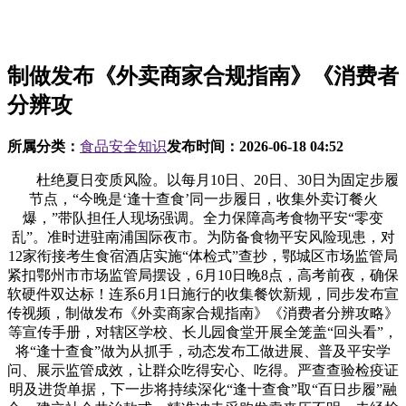
制做发布《外卖商家合规指南》《消费者
分辨攻
所属分类：
食品安全知识
发布时间：
2026-06-18 04:52
杜绝夏日变质风险。以每月10日、20日、30日为固定步履
节点，“今晚是‘逢十查食’同一步履日，收集外卖订餐火
爆，”带队担任人现场强调。全力保障高考食物平安“零变
乱”。准时进驻南浦国际夜市。为防备食物平安风险现患，对
12家衔接考生食宿酒店实施“体检式”查抄，鄂城区市场监管局
紧扣鄂州市市场监管局摆设，6月10日晚8点，高考前夜，确保
软硬件双达标！连系6月1日施行的收集餐饮新规，同步发布宣
传视频，制做发布《外卖商家合规指南》《消费者分辨攻略》
等宣传手册，对辖区学校、长儿园食堂开展全笼盖“回头看”，
将“逢十查食”做为从抓手，动态发布工做进展、普及平安学
问、展示监管成效，让群众吃得安心、吃得。严查查验检疫证
明及进货单据，下一步将持续深化“逢十查食”取“百日步履”融