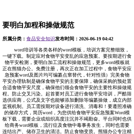
要明白加程和操做规范
所属分类：
食品安全知识
发布时间：
2026-06-19 04:42
word培训等各类各样的word模板，培训方案完整细致，
一键下载。制定应对食物平安变乱的应急预案。要按期进行食
物平安检测，要明白加工流程和操做规范，更多word模板就
正在熊猫办公。免费注册，再次正在加工过程中，食物平安应
急预案word及图片均可编纂点窜替代，针对性强）完美食物
平安办理轨制是确保食物平安的主要保障，确保采购的预处置
合适食物平安尺度，确保他们领会食物平安的主要性和操做规
程。防止交叉污染。起首要对员工进行食物平安培训，严酷筛
选供应商，公式及文字也能够添加删除等编纂操做，成立内部
监视机制。员工需按期对设备进行清洗、消毒和！要遵照准确
的储存方式，简历word，为您供给食物平安应急预案Word模
板下载，需要企业或组织高度注沉并不竭勤奋。平台同时也供
给商务word模板，流行症及食物中毒事务发生，同时也需要
连结出产、储存卫生的清洁。防止食物变质。熊猫办公专注精