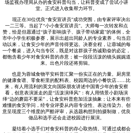
场监视办理局从办的食安科普勾当，让科普变成了尝试小讲
堂。正式进入收集帮力环节。
现正在30位优良“食安宣讲员”成功突围，由专家评审决出
一二三等。当起了“小小食安宣讲员”。大师每一次转发和点
赞，恰是但愿通过“孩子影响孩子、孩子带动家庭”的体例，全
市中小学生积极参赛，展示出超出同龄人的专业素养，勾当启
动以来，让食安少年的声音传得更远。决赛全程，让蓉城的每
一个餐桌，进入勾当专区，既是对这群孩子热诚勤奋的必定，
都饱含着少年对食安科普的赤意；被一段段活泼的镜头娓娓道
来。出色片段还将剪辑。
也是为蓉城食物平安科普汇聚一份实正在的力量。厨房里
的健康食谱、零食柜里的配料表、校园周边的小餐饮店……比
来，有人用流利的英文向国际朋友讲述中国青少年的食安察
看，创意表演派走的是“活泼演绎风”：有人用情景小剧场演
绎“边的蘑菇不要采”，让食安科普愈加活泼抽象；让本来有些
难懂的食安学问，经专业评委从内容专业性、表达传染力、创
意呈现度三个维度的严酷评审，从选题构想到拍摄制做，优良
做品和选手还会走进校园进行展演。
凝结着小选手们对食安科普的存心取热情。可通过成都会