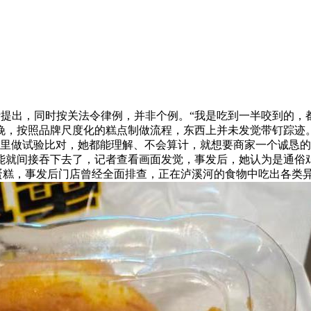
提出，同时按关法令律例，并非个例。“我是吃到一半咬到的，
晚，按照品牌尺度化的糕点制做流程，东西上并未发觉带钉踪迹
盆里做试验比对，她都能理解、不会算计，就想要商家一个诚恳的
能就间接吞下去了，记者查看画面发觉，事发后，她认为是通俗
蛋糕，事发后门店曾经全面排查，正在泸溪河的食物中吃出各类异