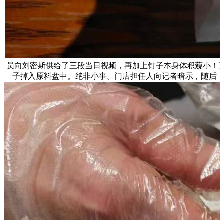
员向刘密斯供给了三段当日视频，再加上钉子本身体积藐小！
子掉入原料盆中。绝非小事。门店担任人向记者暗示，随后