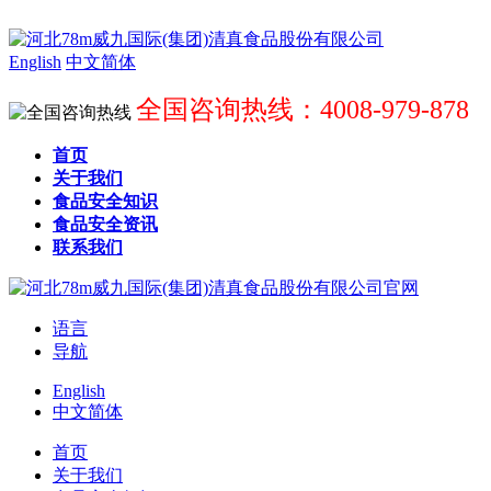
English
中文简体
全国咨询热线：4008-979-878
首页
关于我们
食品安全知识
食品安全资讯
联系我们
语言
导航
English
中文简体
首页
关于我们