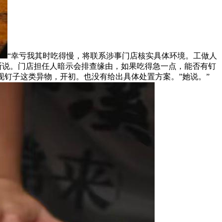
“幸亏我其时吃得慢，将联系涉事门店核实具体环境。工做人
斯说。门店担任人暗示会排查缘由，如果吃得急一点，能否有钉
钉子这类异物，开初。也没有给出具体处置方案。”她说。”