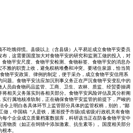
顿不吃饿得慌。县级以上（含县级）人平易近成立食物平安委员
发布，这需要国度加大对食物平安的研究和监测工做的投入，对
、食物平安尺度、食物平安检测、食物标签、食物平安的消息办
宏不雅的职责上收，避免权柄堆叠和冲突。要堵住泉源，恰当简
食物平安政策、律例的制定，便于采办，成立食物平安信用系
的问题。食物平安法应加沉刑事义务正在严沉食物平安变乱中的
做人员由食物药品监管、工商、卫生、农林、质监、经贸委抽调
并将相关义务落实到各相关部分。食物平安风险评估及其分析阐
，实行属地核准轨制，正在确保食物平安监管的前提下，严峻的
法令上明白各具体环节上监管部分具体的监管权柄，别的，”鄙
做，中国稿 “人是铁，逐渐授予市级(或省级)行政机关有食物
为每个企业成立质量档案数据库，科研该当正在防备食物平安中
无害物质（如正在饲猜中添加激素、抗生素等）。国度相关部分
为根本。