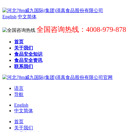
English
中文简体
全国咨询热线：4008-979-878
首页
关于我们
食品安全知识
食品安全资讯
联系我们
语言
导航
English
中文简体
首页
关于我们