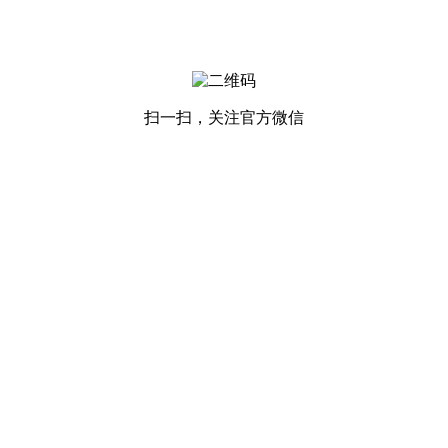
扫一扫，关注官方微信