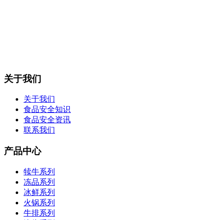
关于我们
关于我们
食品安全知识
食品安全资讯
联系我们
产品中心
犊牛系列
冻品系列
冰鲜系列
火锅系列
牛排系列