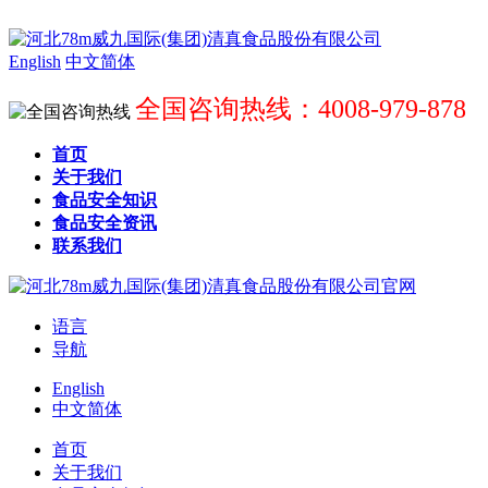
English
中文简体
全国咨询热线：4008-979-878
首页
关于我们
食品安全知识
食品安全资讯
联系我们
语言
导航
English
中文简体
首页
关于我们