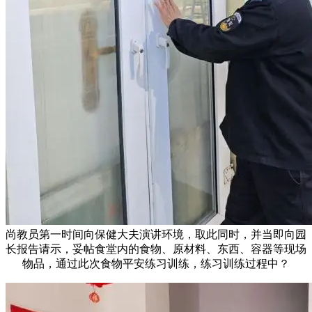
尚教员第一时间向保健大夫演讲环境，取此同时，并当即向园
长报告请示，妥帖食堂内的食物、原材料、东西、容器等现场
物品，通过此次食物平安练习训练，练习训练过程中？