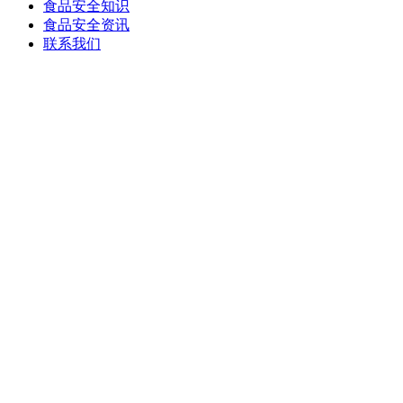
食品安全知识
食品安全资讯
联系我们