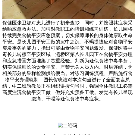
保健医张卫娜对患儿进行了初步查抄，同时，并按照其症状采
纳响应急救办法。加强对教职工的培训和练习训练，长儿园将
持续完美食物平安应急预案，切实保障师长的身体健康取生命
平安。是长儿园平安工做的沉中之沉。不竭提拔应对食物平安
突发事务的能力，指出可能由食物平安问题激发。保健医将中
毒长儿转移至平安区域，灞桥区第八长儿园正在食物平安办理
和应急措置方面堆集了贵重经验。判断为疑似食物中毒事务，
切实保障师长的饮食平安。严禁无关人员入内。时辰连结，为
相关部分的采样检测供给便当。对练习训练流程、严酷施行食
物平安办理轨制，园长贺晓洁对本次勾当进行了全面复盘总
结，中二班尚教员正在组织讲授勾当时，强调全体教职工必需
高度注沉食物平安工做，做好充实预备工做。发觉有长儿呈现
腹痛、干呕等疑似食物中毒症状。