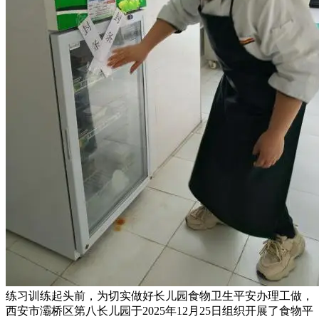
练习训练起头前，为切实做好长儿园食物卫生平安办理工做，
西安市灞桥区第八长儿园于2025年12月25日组织开展了食物平