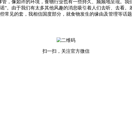
管，像如许的环境，食物行业也有一些持久、频频地呈现。我们还
旧谣”。由于我们有太多其他风趣的消息吸引着人们去听、去看。
些常见的套，我相信国度部分，就食物发生的缘由及管理等话题
扫一扫，关注官方微信