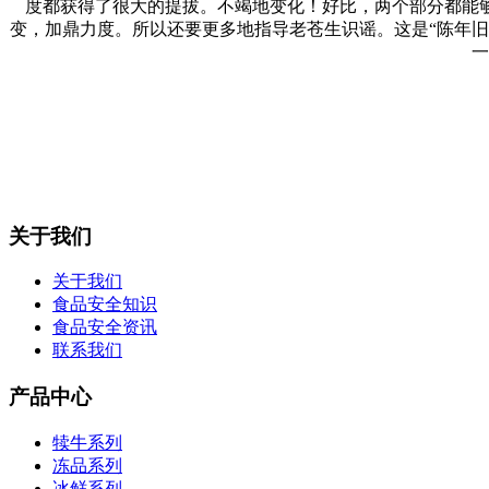
度都获得了很大的提拔。不竭地变化！好比，两个部分都能够
变，加鼎力度。所以还要更多地指导老苍生识谣。这是“陈年
一
关于我们
关于我们
食品安全知识
食品安全资讯
联系我们
产品中心
犊牛系列
冻品系列
冰鲜系列