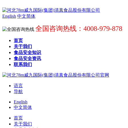
English
中文简体
全国咨询热线：4008-979-878
首页
关于我们
食品安全知识
食品安全资讯
联系我们
语言
导航
English
中文简体
首页
关于我们