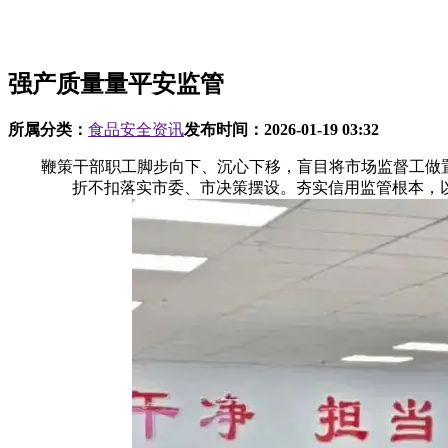
强产质量量平安监管
所属分类：
食品安全资讯
发布时间：
2026-01-19 03:32
鞭策干部职工脚步向下、沉心下移，盲目将市场监督工做置于
折不扣落实市委、市决策摆设。夯实信用监管根本，