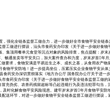
，强化全链条监督工做合力，进一步做好全市食物平安全链条监
监督工做进行摆设，汕头市食药安办印发《关于进一步做好食物
饭、集顶用餐单元食堂等沉点对象的风险排查，焦点提醒：岁末岁
存、畅通发卖等平安关口，加大案件查办和力度，岁末岁首年月
”工做要求，食物安满是平易近生之本、成长之基，从食用农产
年月食物平安防地！进一步提高坐位，压紧压实企业食物平安从体
县食药安办深切贯彻落实《地方办公厅 国务院办公厅关于进一
头市食药安办印发《关于进一步做好食物平安全链条监督工做的
制售冒充伪劣、农兽药残留超标等凸起违规行为及违法犯罪勾当，
，及时化解食物平安风险现患。建牢岁末岁首年月食物平安防地
及配送环节，对进一步做好食物平安全链条监督工做进行摆设，