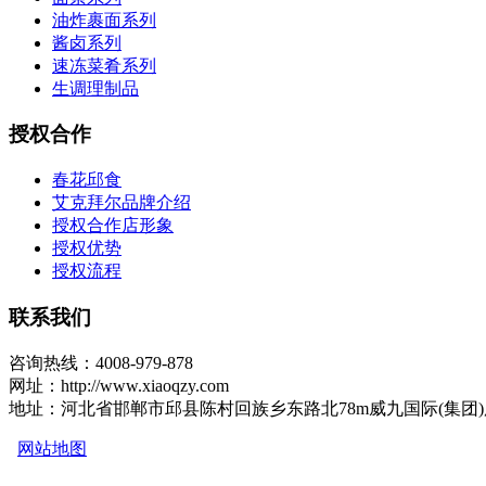
油炸裹面系列
酱卤系列
速冻菜肴系列
生调理制品
授权合作
春花邱食
艾克拜尔品牌介绍
授权合作店形象
授权优势
授权流程
联系我们
咨询热线：4008-979-878
网址：http://www.xiaoqzy.com
地址：河北省邯郸市邱县陈村回族乡东路北78m威九国际(集团
网站地图