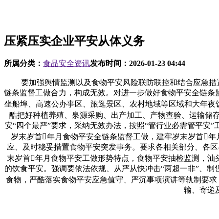
压紧压实企业平安从体义务
所属分类：
食品安全资讯
发布时间：
2026-01-23 04:44
要加强舆情监测以及食物平安风险联防联控和结合应急措置
链条监督工做合力，构成无效。对进一步做好食物平安全链条
坐船埠、高速公办事区、旅逛景区、农村地域等区域和大年夜
酷把好种植养殖、泉源采购、出产加工、产物查验、运输储
安“四个最严”要求，采纳无效办法，按照“管行业必需管平安
岁末岁首年月食物平安全链条监督工做，建牢岁末岁首
应、及时稳妥措置食物平安突发事务。要求各相关部分、各区
末岁首年月食物平安工做形势特点，食物平安抽检监测，汕
的饮食平安。强调要依法依规、从严从快冲击“两超一非”、
食物，严酷落实食物平安应急值守、严沉事项演讲等轨制要求
输、寄递