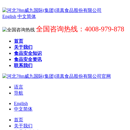
English
中文简体
全国咨询热线：4008-979-878
首页
关于我们
食品安全知识
食品安全资讯
联系我们
语言
导航
English
中文简体
首页
关于我们