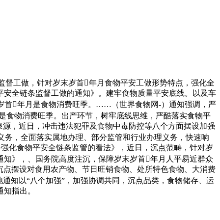
督工做，针对岁末岁首年月食物平安工做形势特点，强化全
平安全链条监督工做的通知》。建牢食物质量平安底线。以及车
首年月是食物消费旺季。……（世界食物网-）通知强调，严
是食物消费旺季。出产环节，树牢底线思维，严酷落实食物平
物泉源，近日，冲击违法犯罪及食物中毒防控等八个方面摆设加强
义务，全面落实属地办理、部分监管和行业办理义务，快速响
步强化食物平安全链条监管的看法》，近日，沉点范畴，针对岁
通知》，、国务院高度注沉，保障岁末岁首年月人平易近群众
沉点摆设对食用农产物、节日旺销食物、处所特色食物、大消费
通知以“八个加强”，加强协调共同，沉点品类，食物储存、运
通知指出。