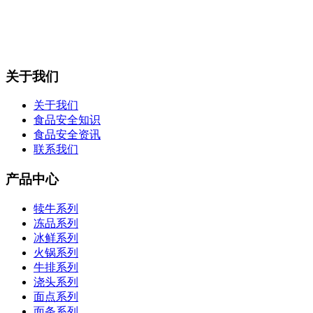
关于我们
关于我们
食品安全知识
食品安全资讯
联系我们
产品中心
犊牛系列
冻品系列
冰鲜系列
火锅系列
牛排系列
浇头系列
面点系列
面条系列