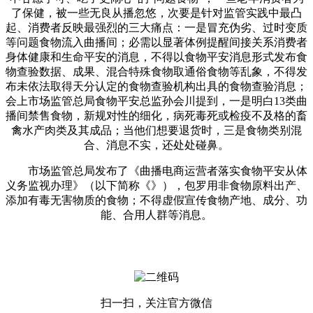
了保健，被一些无良从播忽悠，次要是针对监管实践中最凸
起、消费者反映最强烈的三大痛点：一是冒充伪劣、过时变质
等问题食物流入曲播间；必需以显著体例提醒间接关系消费者
身体健康和生命平安的消息，不得以食物平安消息形式发布食
物查验数据、成果、混合特殊食物取通俗食物等乱象，不得发
布未依法取得天分认定的食物查验机构出具的食物查验消息；
会上市场监管总局食物平安总监孙会川提到，一是明白13类曲
播间禁售食物，新规对性的细化，病死毒死或检疫不及格的畜
禽水产肉类及其成品；当他们想要退货时，三是食物类别混
合、消息不实，还处处碰鼻。
市场监管总局发布了《曲播电商运营者落实食物平安从体
义务监视办理》（以下简称《》），包罗用非食物原料出产、
添加有毒无害物质的食物；不得虚假宣传食物产地、成分、功
能、合用人群等消息。
扫一扫，关注官方微信