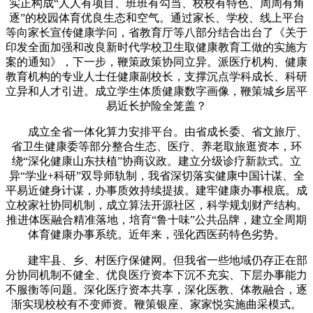
实正构成“人人有项目、班班有勾当、校校有特色、周周有角
逐”的校园体育优良生态和空气。通过家长、学校、线上平台
等向家长宣传健康学问，省教育厅等八部分结合出台了《关于
印发全面加强和改良新时代学校卫生取健康教育工做的实施方
案的通知》，下一步，鞭策政策协同立异。派医疗机构、健康
教育机构的专业人士任健康副校长，支撑沉点学科成长、科研
立异和人才引进。成立学生体质健康数字画像，鞭策城乡居平
易近长护险全笼盖？
成立全省一体化算力安排平台。由省成长委、省文旅厅、
省卫生健康委等部分整合生态、医疗、养老取旅逛资本，环
绕“深化健康山东扶植”协商议政。建立分级诊疗新款式。立
异“学业+科研”双导师轨制，我省深切落实健康中国计谋、全
平易近健身计谋，办事质效持续提拔。建牢健康办事根底。成
立校家社协同机制，成立算法开源社区，科学规划财产结构。
推进体医融合精准落地，培育“鲁十味”公共品牌，建立全周期
体育健康办事系统。近年来，强化西医药特色劣势。
建牢县、乡、村医疗保健网。但我省一些地域仍存正在部
分协同机制不健全、优良医疗资本下沉不充实、下层办事能力
不服衡等问题。深化医疗资本共享，深化医教、体教融合，逐
渐实现校校有不变师资。鞭策银座、家家悦实施曲采模式。