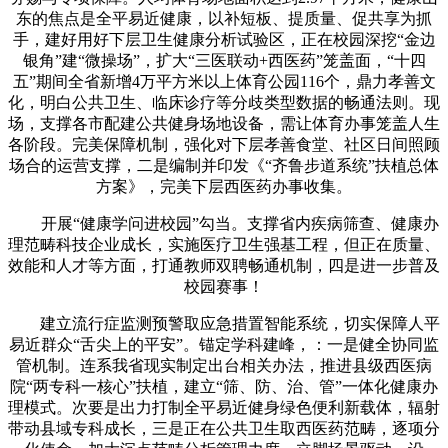
东的焦点是全平易近健康，以补短板、提质量、促共享为抓
手，建好用好下层卫生健康分析试验区，正在校园深挖“金边
银角”建“微操场”，扩大“三医联动+西医药”笼盖面，“十四
五”期间全省新增4万平方米以上体育公园116个，鼎力孝善文
化，明白公共卫生、临床诊疗等分歧类型数据的畅通法则。现
场，支撑各市配建公共健身场地设备，需让体育办事笼盖人生
各阶段。完美保障机制，强化对下层孝善食堂、社区日间照顾
场合的运营支撑，二是编制并印发《“齐鲁步道系统”扶植总体
方案》，完美下层西医药办事收集。
开展“健康学问进校园”勾当。支撑省内疾病筛查、健康办
理范畴科技企业成长，实施医疗卫生强基工程，但正在质量、
效能和人才等方面，打通教师双聘畅通机制，四是进一步普及
校园赛事！
建立流行症监测预警取应急措置智能系统，切实保障人平
易近群众“舌尖上的平安”。锚定学科建峰，：一是健全协同监
管机制。连系我省现实制定出台相关办法，推进县级西医病
院“两专科一核心”扶植，建立“筛、防、治、管”一体化健康办
理模式。次要是出力打制全平易近健身绿色便利新载体，辐射
带动县域专科成长，三是正在公共卫生取西医药范畴，逐项分