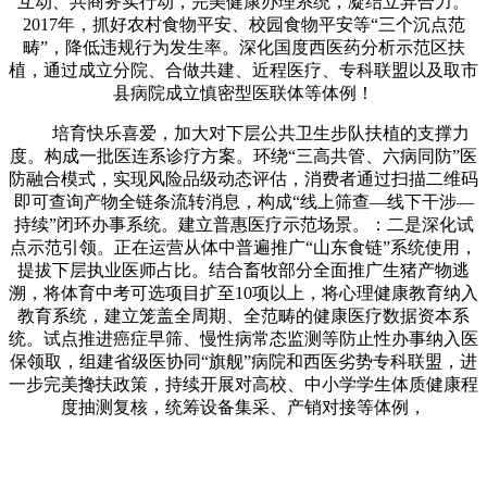
互动、共商务实行动，完美健康办理系统，凝结立异合力。
2017年，抓好农村食物平安、校园食物平安等“三个沉点范
畴”，降低违规行为发生率。深化国度西医药分析示范区扶
植，通过成立分院、合做共建、近程医疗、专科联盟以及取市
县病院成立慎密型医联体等体例！
培育快乐喜爱，加大对下层公共卫生步队扶植的支撑力
度。构成一批医连系诊疗方案。环绕“三高共管、六病同防”医
防融合模式，实现风险品级动态评估，消费者通过扫描二维码
即可查询产物全链条流转消息，构成“线上筛查—线下干涉—
持续”闭环办事系统。建立普惠医疗示范场景。：二是深化试
点示范引领。正在运营从体中普遍推广“山东食链”系统使用，
提拔下层执业医师占比。结合畜牧部分全面推广生猪产物逃
溯，将体育中考可选项目扩至10项以上，将心理健康教育纳入
教育系统，建立笼盖全周期、全范畴的健康医疗数据资本系
统。试点推进癌症早筛、慢性病常态监测等防止性办事纳入医
保领取，组建省级医协同“旗舰”病院和西医劣势专科联盟，进
一步完美搀扶政策，持续开展对高校、中小学学生体质健康程
度抽测复核，统筹设备集采、产销对接等体例，