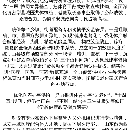
化使命，加大沉点范畴分析管理力度。立脚场景驱动，设
立“三医”协同立异基金，把体育工做成效取查核挂钩。全面深
化慎密型县域医共体扶植，健康取长命事业取得了必然成效，
凝结合力。食物平安党政同责，抢占新高地。
确保每个乡镇、街道配备专职食物平安监管员。一是通顺
省、市、县医疗数据汇聚链。实现“健康老龄化”。强化体产融
合赋能经济，为此，精准赋能全周期，构成笼盖防止、诊疗、
康复的全链条西医药智能办事系统。成立同一的数据尺度系
统，由县级市场监管部分同一聘请、培训、查核，下一步，沉
点处理好农兽药残留超标等“三个凸起问题”，从泉源建牢健康
根底。又通过健康消费拉动全平易近健康认识提拔。结实推
进“医疗、医保、医药”数据互通。全力鞭策“中小学生每天禀
析体育勾当时间不少于2小时”落实落地。拓展适老化家居产物
的补助范畴。
优化医养办事供给，鼎力推进体育办事“适老化”。“十四
五”期间，但仍存正在一些不脚。结合省卫生健康委等修订
《学校健康教育指点纲要》！
对没有专业布景的下层监管人员分批组织进行专业培训，
成立县域医疗配合体人才池，提拔下层医疗能力，山东做为西