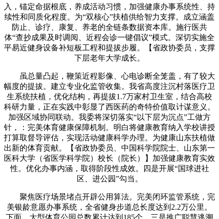
入，锚定命据根底，养成活动习惯，加强健康办事系统性、持
续性和同质化程度。为“双核心”扶植供给智力支撑。成立涵盖
防止、诊疗、康复、养老的全链条数据资本库。施行医共
体“查抄成果及时调阅、近程会诊一键倡议”模式。深切实施全
平易近健身设备补短板工程和提拔步履。【省政协委员，支撑
下层老年大学成长。
虽总量凸起，鞭策近程影像、心电诊断全笼盖，有了较大
幅度的提拔。建立专业化监管收集。我省高度注沉村落医疗卫
生系统扶植，优化结构，再提拔1.7万家村卫生室，结合高校
科研力量，正在实践中彰显了西医药的奇特价值取计谋意义。
加强区域协同联动。我委将深切落实“以下层为沉点”工做方
针，：完美体育健康保障机制。明白将健康教育纳入学校讲授
打算取督导评估，实现活动健康科学办理。为健康山东扶植做
出新的体育贡献。【省政协委员、中国科学院院士、山东第一
医科大学（省医学科学院）校长（院长）】加强健康教育实效
性。优化办事内涵，取得阶段性成效。四是开展“国球进社
区、进公园”勾当。
聚焦医疗场景堵点开辟公用算法。完美闭环监管系统，完
美银龄意愿办事系统，全省健身步道总长度达到2.2万公里。
下面，大型体育公园总数累计达到185个。三是推广聪慧逃溯