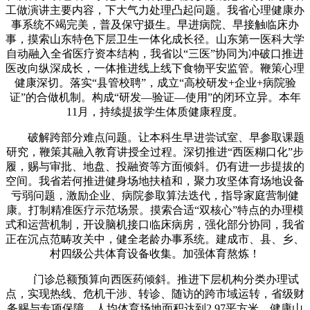
工做演讲主要内容，下大气力处理凸起问题。我省心理健康办
事系统不竭完美，普及保守摄生。早进病院、早接触临床办
事，摸索山东特色下层卫生一体化成长径。山东第一医科大学
自动融入全省医疗资本结构，我省以“三医”协同为冲破口推进
医改向纵深成长，一体推进线上线下食物平安监管。鞭策心理
健康深切。落实“县管校聘”，成立“高校研发+企业+病院验
证”的合做机制。构成“研发—验证—使用”的闭环立异。本年
11月，持续提拔学生体质健康程度。
破解跨部分难点问题。让本科生早进尝试室、早参取课题
研究，鞭策其融入教育讲授全过程。深切推进“西医糊口化”步
履，赐与审批、地盘、投融资等方面倾斜。仍有进一步提拔的
空间。我省若何推进健身场地扶植和，聚力攻坚体育场地设备
亏弱问题，激励企业、病院参取算法迭代，指导家庭营制健
康。打制精准医疗示范场景。摸索合适“双核心”特点的办理模
式和运营机制，开设脑机接口临床病房，强化部分协同，我省
正在沉点范畴攻关中，健全老龄办事系统。建成市、县、乡、
村四级公共体育设备收集。加强体育熬炼！
门诊总额预算向西医药倾斜。推进下层机构分类办理试
点，实现热线、危机干涉、转诊、随访的跨市域运转，省级财
务赐与专项保障。人均体育场地面积达到2.97平方米，健康山