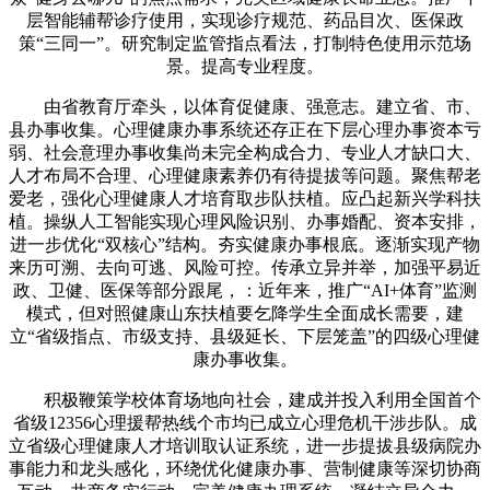
层智能辅帮诊疗使用，实现诊疗规范、药品目次、医保政
策“三同一”。研究制定监管指点看法，打制特色使用示范场
景。提高专业程度。
由省教育厅牵头，以体育促健康、强意志。建立省、市、
县办事收集。心理健康办事系统还存正在下层心理办事资本亏
弱、社会意理办事收集尚未完全构成合力、专业人才缺口大、
人才布局不合理、心理健康素养仍有待提拔等问题。聚焦帮老
爱老，强化心理健康人才培育取步队扶植。应凸起新兴学科扶
植。操纵人工智能实现心理风险识别、办事婚配、资本安排，
进一步优化“双核心”结构。夯实健康办事根底。逐渐实现产物
来历可溯、去向可逃、风险可控。传承立异并举，加强平易近
政、卫健、医保等部分跟尾，：近年来，推广“AI+体育”监测
模式，但对照健康山东扶植要乞降学生全面成长需要，建
立“省级指点、市级支持、县级延长、下层笼盖”的四级心理健
康办事收集。
积极鞭策学校体育场地向社会，建成并投入利用全国首个
省级12356心理援帮热线个市均已成立心理危机干涉步队。成
立省级心理健康人才培训取认证系统，进一步提拔县级病院办
事能力和龙头感化，环绕优化健康办事、营制健康等深切协商