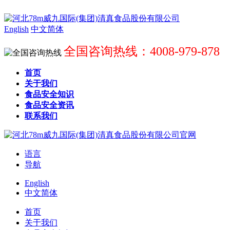
English
中文简体
全国咨询热线：4008-979-878
首页
关于我们
食品安全知识
食品安全资讯
联系我们
语言
导航
English
中文简体
首页
关于我们