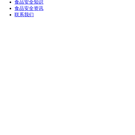
食品安全知识
食品安全资讯
联系我们