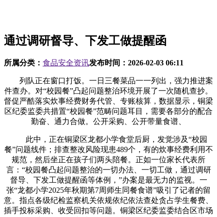
通过调研督导、下发工做提醒函
所属分类：
食品安全资讯
发布时间：
2026-02-03 06:11
列队正在窗口打饭。一日三餐菜品一一列出，强力推进案
件查办。对“校园餐”凸起问题整治环境开展了一次随机查抄。
督促严酷落实炊事经费财务代管、专账核算，数据显示，铜梁
区纪委监委共措置“校园餐”范畴问题耳目，需要各部分的配合
勤奋、通力合做。公开采购、公开带量食谱、
此中，正在铜梁区龙都小学食堂后厨，发觉涉及“校园
餐”问题线件；排查整改风险现患489个，有的炊事经费利用不
规范，然后坐正在孩子们两头陪餐。正如一位家长代表所
言：“校园餐凸起问题整治的一切办法、一切工做，通过调研
督导、下发工做提醒函等体例，”办案是最无力的监视。一
张“龙都小学2025年秋期第7周师生同餐食谱”吸引了记者的留
意。指点各级纪检监察机关依规依纪依法查处贪占学生餐费、
插手投标采购、收受回扣等问题。铜梁区纪委监委结合区市场