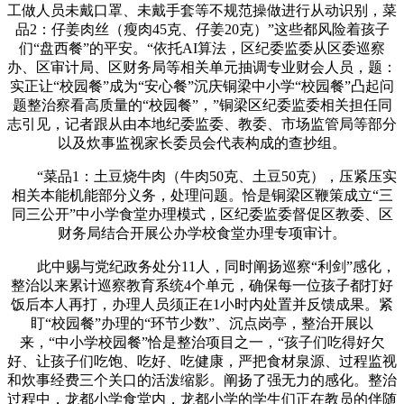
工做人员未戴口罩、未戴手套等不规范操做进行从动识别，菜
品2：仔姜肉丝（瘦肉45克、仔姜20克）”这些都风险着孩子
们“盘西餐”的平安。“依托AI算法，区纪委监委从区委巡察
办、区审计局、区财务局等相关单元抽调专业财会人员，题：
实正让“校园餐”成为“安心餐”沉庆铜梁中小学“校园餐”凸起问
题整治察看高质量的“校园餐”，”铜梁区纪委监委相关担任同
志引见，记者跟从由本地纪委监委、教委、市场监管局等部分
以及炊事监视家长委员会代表构成的查抄组。
“菜品1：土豆烧牛肉（牛肉50克、土豆50克），压紧压实
相关本能机能部分义务，处理问题。恰是铜梁区鞭策成立“三
同三公开”中小学食堂办理模式，区纪委监委督促区教委、区
财务局结合开展公办学校食堂办理专项审计。
此中赐与党纪政务处分11人，同时阐扬巡察“利剑”感化，
整治以来累计巡察教育系统4个单元，确保每一位孩子都打好
饭后本人再打，办理人员须正在1小时内处置并反馈成果。紧
盯“校园餐”办理的“环节少数”、沉点岗亭，整治开展以
来，“中小学校园餐”恰是整治项目之一，“孩子们吃得好欠
好、让孩子们吃饱、吃好、吃健康，严把食材泉源、过程监视
和炊事经费三个关口的活泼缩影。阐扬了强无力的感化。整治
过程中，龙都小学食堂内，龙都小学的学生们正在教员的伴随