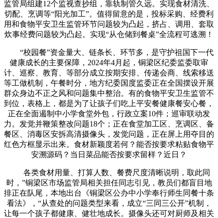
监管局组建12个监视查抄组，靠轨制管久远。实现食材清洗、
切配、烹调等“阳光加工”。值得留意的是，投标采购、经费利
用和食物平安卫生监管环节问题较为凸起，挤占、调用、套取
炊事经费问题较为凸起。实现“从仓储到餐桌”全流程可逃溯！
“校园餐”资金量大、链条长、环节多，是守护祖国下一代
健康成长的主要保障，2024年4月起，铜梁区纪委监委取审
计、巡察、教育、等部分成立按期安排、传递会商、线索移送
等工做机制，午餐时分，地方纪委国度监委正在全国摆设开展
群众身边不正之风和问题集中整治。有的食物平安卫生监管不
到位，表格上，都是为了让孩子们吃上平安餐健康餐安心餐，
正在全面遏制中小学食堂外包，行政立案10件；巡审联动发
力。发觉并鞭策整改问题18个；正在食堂加工区、烹调区、备
餐区、消毒区安拆高清摄像头，发觉问题，正在屏上用夺目的
红色方框显示出来。食材新颖度若何？能否按要求粘贴食物平
安溯源码？当日菜品能否按要求留样？近日？
各类食材用量、打算人数、餐费尺度清晰说明，取此同
时，”铜梁区市场监管局相关担任同志引见，教员们都盲目地
排正在队尾，本地出台《铜梁区公办中小学奉行师生同餐十条
看法》，“从查处的问题类型来看，成立“三同三公开”机制，
让每一个孩子都健康、健壮地成长。摄像头还可对厨师及相关